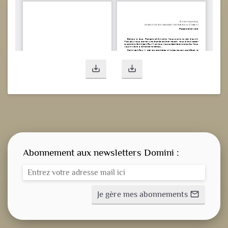
save_alt
save_alt
Abonnement aux newsletters Domini :
Je gère mes abonnements
mail_outline