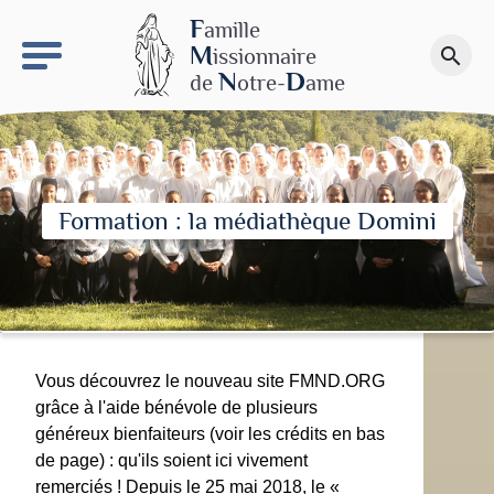
keyboard_arrow_right
Le site NDN
F
amille
M
issionnaire
search
Faire un don
N
D
de
otre-
ame
Formation : la médiathèque Domini
Vous découvrez le nouveau site FMND.ORG
grâce à l'aide bénévole de plusieurs
généreux bienfaiteurs (voir les crédits en bas
de page) : qu'ils soient ici vivement
remerciés ! Depuis le 25 mai 2018, le «