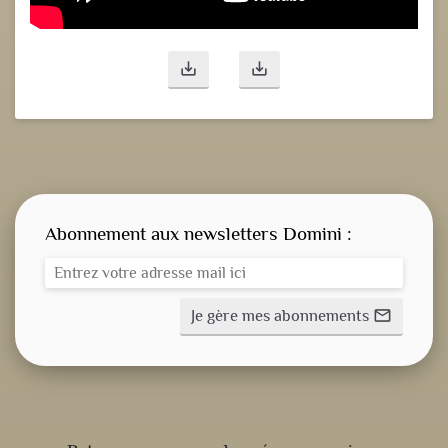
save_alt
save_alt
Abonnement aux newsletters Domini :
Je gère mes abonnements
mail_outline
CONSIGNE SPITRITUELLE