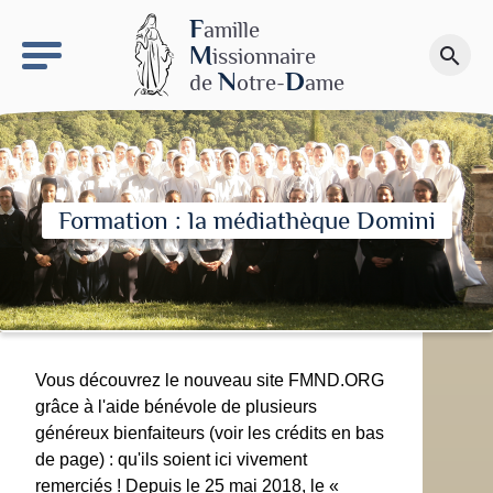
keyboard_arrow_right
Le site NDN
F
amille
M
issionnaire
search
Faire un don
N
D
de
otre-
ame
Formation : la médiathèque Domini
Vous découvrez le nouveau site FMND.ORG
grâce à l'aide bénévole de plusieurs
généreux bienfaiteurs (voir les crédits en bas
de page) : qu'ils soient ici vivement
remerciés ! Depuis le 25 mai 2018, le «