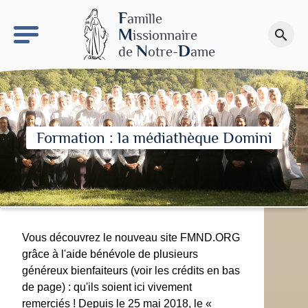
keyboard_arrow_right
Le site NDN
F
amille
M
issionnaire
search
Faire un don
N
D
de
otre-
ame
Formation : la médiathèque Domini
Vous découvrez le nouveau site FMND.ORG
grâce à l'aide bénévole de plusieurs
généreux bienfaiteurs (voir les crédits en bas
de page) : qu'ils soient ici vivement
remerciés ! Depuis le 25 mai 2018, le «