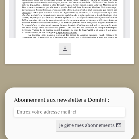
save_alt
Abonnement aux newsletters Domini :
Je gère mes abonnements
mail_outline