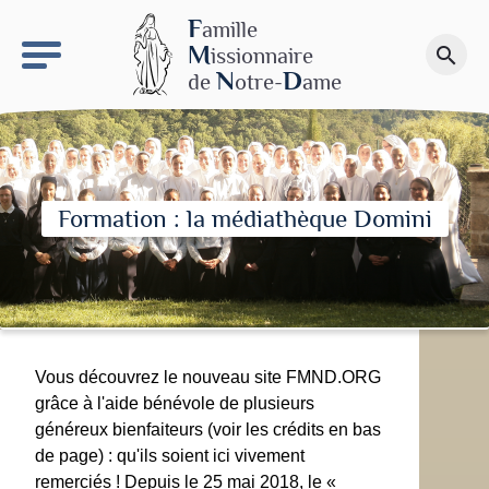
keyboard_arrow_right
Le site NDN
F
amille
M
issionnaire
search
Faire un don
N
D
de
otre-
ame
Formation : la médiathèque Domini
Vous découvrez le nouveau site FMND.ORG
grâce à l'aide bénévole de plusieurs
généreux bienfaiteurs (voir les crédits en bas
de page) : qu'ils soient ici vivement
remerciés ! Depuis le 25 mai 2018, le «