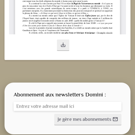
save_alt
Abonnement aux newsletters Domini :
Je gère mes abonnements
mail_outline