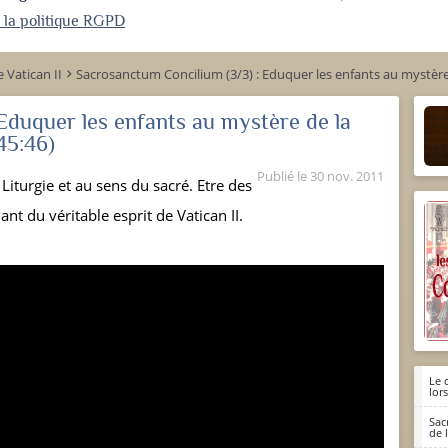
r la politique RGPD
e Vatican II
Sacrosanctum Concilium (3/3) : Eduquer les enfants au mystère 
keyboard_arrow_right
Eduquer les enfants au mystère de la
45:46)
Publié le
30 nov. 2011
Liturgie et au sens du sacré. Etre des
nt du véritable esprit de Vatican II.
Le 
lor
Sac
de l