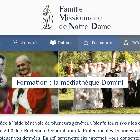
F
amille
M
issionnaire
N
D
de
otre-
ame
s
Activités
Publics
Formation
Off
Formation : la médiathèque Domini
à l'aide bénévole de plusieurs généreux bienfaiteurs (voir les cré
ai 2018, le « Règlement Général pour la Protection des Données » 
ger vos données. En utilisant notre site internet, vous consentez