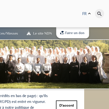
FR
keyboard_arrow_up
search
Faire un don
ices/Messes
Le site NDN
dits en bas de page) : qu'ils
(RGPD) est entré en vigueur.
D'accord
 à notre politique de