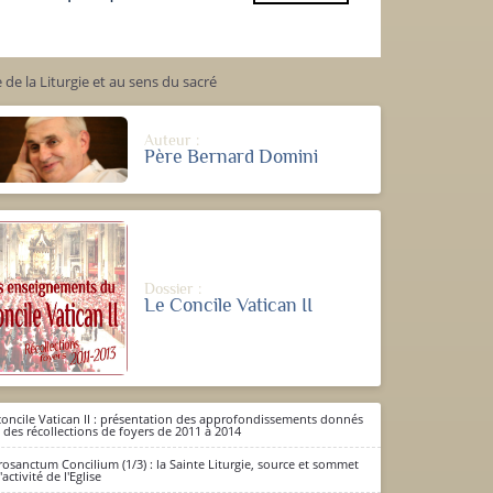
de la Liturgie et au sens du sacré
Auteur :
Père Bernard Domini
Dossier :
Le Concile Vatican II
concile Vatican II : présentation des approfondissements donnés
s des récollections de foyers de 2011 à 2014
rosanctum Concilium (1/3) : la Sainte Liturgie, source et sommet
'activité de l'Eglise