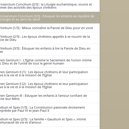
rosanctum Concilium (2/3) : la Liturgie eucharistique, source et
met des activités des époux chrétiens
crosanctum Concilium (3/3) : Eduquer les enfants au mystère de
 Liturgie et au sens du sacré
 Verbum (1/3) : Mieux connaître la Parole de Dieu pour en vivre
 Verbum (2/3) : Les époux chrétiens appelés à se nourrir de la
ole de Dieu
 Verbum (3/3) : Éduquer les enfants à lire la Parole de Dieu en
ise
en Gentium I : L’Eglise comme le Sacrement de l'union intime
c Dieu et de l'unité de tout le genre humain
en Gentium II (1) : Les époux chrétiens et leur participation
ve à la vie et à la mission de l’Eglise
en Gentium II (2) : Les époux chrétiens et leur participation
ve à la vie et à la mission de l’Eglise
en Gentium III : Eduquer les enfants à l’amour confiant de
lise leur Mère.
dium et Spes (1/3) : La Constitution pastorale droitement
erprétée par Paul VI et Jean-Paul II
dium et Spes (2/3) : La famille « Gaudium et Spes », intime
munauté de vie et d’amour.