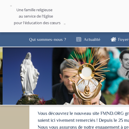
Une famille religieuse
au service de l'Eglise
pour l'éducation des cœurs
Qui sommes-nous ?
Actualité
Foyer
Vous découvrez le nouveau site FMND.ORG grâce 
soient ici vivement remerciés ! Depuis le 25 m
Nous vous assurons de notre engagement à proté