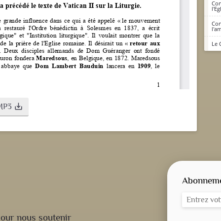
Conc
l'E
Con
l'a
Le 
MP3
save_alt
Abonnemen
our nous soutenir