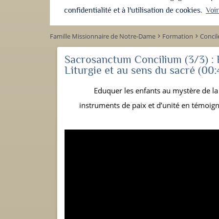
confidentialité et à l'utilisation de cookies.
Voi
Famille Missionnaire de Notre-Dame
Formation
Concil
keyboard_arrow_right
keyboard_arrow_right
Sacrosanctum Concilium (3/3) : 
Liturgie et au sens du sacré
(00:
Eduquer les enfants au mystère de la 
instruments de paix et d’unité en témoigna