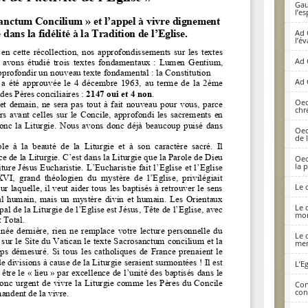
Gau
l’e
Ad 
l’é
Ad 
Ad 
Oec
chr
Oec
de 
Oec
la 
Le 
Le 
mon
Le 
mem
L’E
Con
con