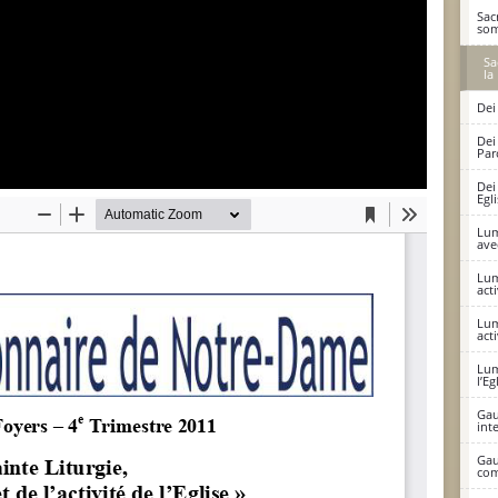
Sac
som
Sa
la
Dei
Dei
Par
Dei
Egl
Lum
ave
Lum
acti
Lum
acti
Lum
l’Eg
Gau
int
Gau
com