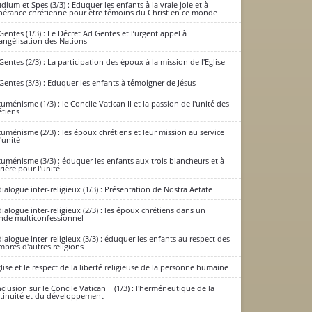
dium et Spes (3/3) : Eduquer les enfants à la vraie joie et à
spérance chrétienne pour être témoins du Christ en ce monde
Gentes (1/3) : Le Décret Ad Gentes et l’urgent appel à
vangélisation des Nations
Gentes (2/3) : La participation des époux à la mission de l'Eglise
Gentes (3/3) : Eduquer les enfants à témoigner de Jésus
uménisme (1/3) : le Concile Vatican II et la passion de l'unité des
étiens
uménisme (2/3) : les époux chrétiens et leur mission au service
l'unité
uménisme (3/3) : éduquer les enfants aux trois blancheurs et à
prière pour l'unité
dialogue inter-religieux (1/3) : Présentation de Nostra Aetate
dialogue inter-religieux (2/3) : les époux chrétiens dans un
de multiconfessionnel
dialogue inter-religieux (3/3) : éduquer les enfants au respect des
bres d'autres religions
glise et le respect de la liberté religieuse de la personne humaine
clusion sur le Concile Vatican II (1/3) : l'herméneutique de la
tinuité et du développement