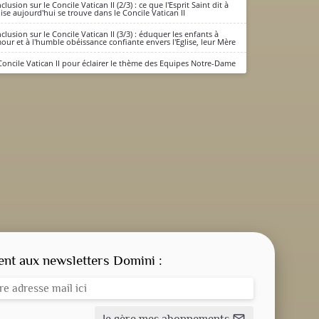
lusion sur le Concile Vatican II (2/3) : ce que l'Esprit Saint dit à
glise aujourd'hui se trouve dans le Concile Vatican II
clusion sur le Concile Vatican II (3/3) : éduquer les enfants à
mour et à l'humble obéissance confiante envers l'Eglise, leur Mère
Concile Vatican II pour éclairer le thème des Equipes Notre-Dame
CONSIGNE SPITRITUELLE
LES OFFICES
t aux newsletters Domini :
NOS DOSSIERS
Je gère mes abonnements
mail_outline