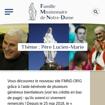
keyboard_arrow_right
Le site NDN
F
amille
M
issionnaire
search
Faire un don
N
D
de
otre-
ame
Thème : Père Lucien-Marie
Vous découvrez le nouveau site FMND.ORG
grâce à l'aide bénévole de plusieurs
généreux bienfaiteurs (voir les crédits en bas
de page) : qu'ils soient ici vivement
remerciés ! Depuis le 25 mai 2018, le «