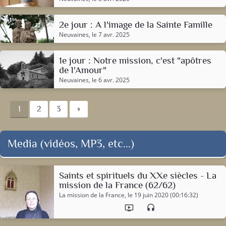
2e jour : A l'image de la Sainte Famille
Neuvaines
, le 7 avr. 2025
1e jour : Notre mission, c'est "apôtres
de l'Amour"
Neuvaines
, le 6 avr. 2025
1
2
3
»
Media (vidéos, MP3, etc...)
Saints et spirituels du XXe siècles - La
mission de la France (62/62)
La mission de la France
, le 19 juin 2020 (00:16:32)
ondemand_video
headset