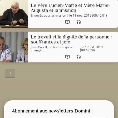
Le Père Lucien-Marie et Mère Marie-
Augusta et la mission
Envoyés pour la mission !
, le 11 nov. 2019 (00:46:01)
ondemand_video
headset
Le travail et la dignité de la personne :
souffrances et joie
Jean-Paul II, un homme qui a
, le 17 juil. 2019
changé…
(00:48:29)
ondemand_video
headset
1
Abonnement aux newsletters Domini :