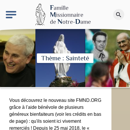
keyboard_arrow_right
Le site NDN
F
amille
M
issionnaire
search
Faire un don
N
D
de
otre-
ame
Thème : Sainteté
Vous découvrez le nouveau site FMND.ORG
grâce à l'aide bénévole de plusieurs
généreux bienfaiteurs (voir les crédits en bas
de page) : qu'ils soient ici vivement
remerciés ! Depuis le 25 mai 2018, le «