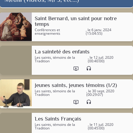
Saint Bernard, un saint pour notre
temps
Conférences et
, le 6 janv. 2024
enseignements
(15:04:55)
La sainteté des enfants
Les saints, témoins de la
, le 12 juil. 2020
Tradition
(00:40:00)
ondemand_video
headset
Jeunes saints, jeunes témoins (1/2)
Les saints, témoins de la
, le 30 sept. 2020
Tradition
(00:29:07)
ondemand_video
headset
Les Saints Français
Les saints, témoins de la
, le 11 juil. 2020
Tradition
(00:45:00)