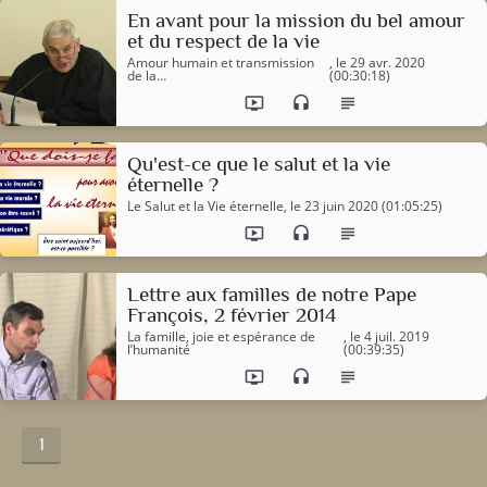
En avant pour la mission du bel amour
et du respect de la vie
Amour humain et transmission
, le 29 avr. 2020
de la…
(00:30:18)
ondemand_video
headset
subject
Qu'est-ce que le salut et la vie
éternelle ?
Le Salut et la Vie éternelle
, le 23 juin 2020 (01:05:25)
ondemand_video
headset
subject
Lettre aux familles de notre Pape
François, 2 février 2014
La famille, joie et espérance de
, le 4 juil. 2019
l’humanité
(00:39:35)
ondemand_video
headset
subject
1