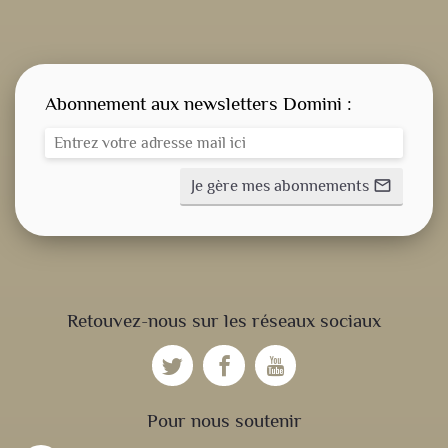
Abonnement aux newsletters Domini :
Je gère mes abonnements
mail_outline
CONSIGNE SPITRITUELLE
Retouvez-nous sur les réseaux sociaux
LES OFFICES
NOS DOSSIERS
Pour nous soutenir