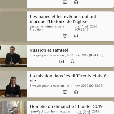
ondemand_video
headset
Les papes et les évêques qui ont
marqué l'Histoire de l'Eglise
Les saints, témoins de la
, le 11 juil. 2020
Tradition
(00:29:16)
ondemand_video
headset
Mission et sainteté
Envoyés pour la mission !
, le 11 nov. 2019 (00:43:38)
ondemand_video
headset
La mission dans les différents états de
vie
Envoyés pour la mission !
, le 11 nov. 2019 (00:43:02)
ondemand_video
headset
Homélie du dimanche 14 juillet 2019
Jean-Paul II, un homme qui a
, le 15 juil. 2019