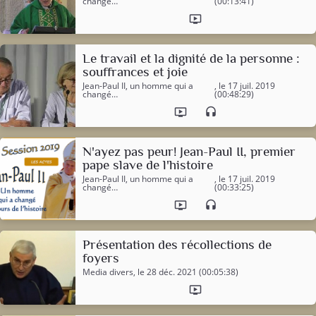
changé…
(00:13:41)
ondemand_video
Le travail et la dignité de la personne :
souffrances et joie
Jean-Paul II, un homme qui a
, le 17 juil. 2019
changé…
(00:48:29)
ondemand_video
headset
N'ayez pas peur! Jean-Paul II, premier
pape slave de l'histoire
Jean-Paul II, un homme qui a
, le 17 juil. 2019
changé…
(00:33:25)
ondemand_video
headset
Présentation des récollections de
foyers
Media divers
, le 28 déc. 2021 (00:05:38)
ondemand_video