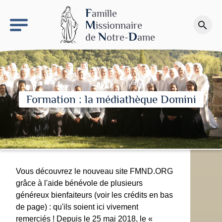
keyboard_arrow_right
Le site NDN
F
amille
M
issionnaire
search
Faire un don
N
D
de
otre-
ame
Formation : la médiathèque Domini
Vous découvrez le nouveau site FMND.ORG
grâce à l'aide bénévole de plusieurs
généreux bienfaiteurs (voir les crédits en bas
de page) : qu'ils soient ici vivement
remerciés ! Depuis le 25 mai 2018, le «