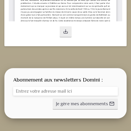
save_alt
Abonnement aux newsletters Domini :
Je gère mes abonnements
mail_outline
CONSIGNE SPITRITUELLE