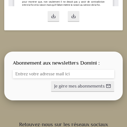
save_alt
save_alt
Abonnement aux newsletters Domini :
Je gère mes abonnements
mail_outline
CONSIGNE SPITRITUELLE
Retouvez-nous sur les réseaux sociaux