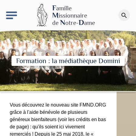
keyboard_arrow_right
Le site NDN
F
amille
M
issionnaire
search
Faire un don
N
D
de
otre-
ame
Formation : la médiathèque Domini
Vous découvrez le nouveau site FMND.ORG
grâce à l'aide bénévole de plusieurs
généreux bienfaiteurs (voir les crédits en bas
de page) : qu'ils soient ici vivement
remerciés ! Depuis le 25 mai 2018, le «