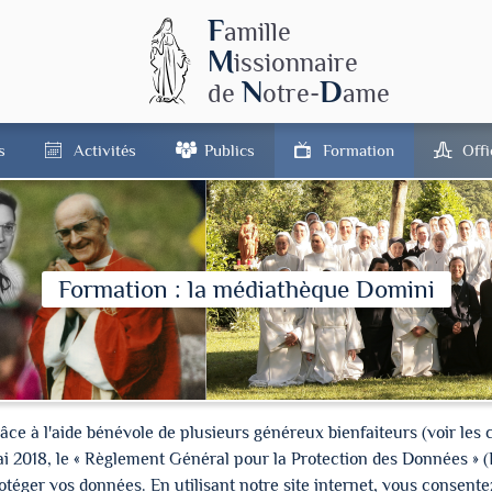
F
amille
M
issionnaire
N
D
de
otre-
ame
s
Activités
Publics
Formation
Off
Formation : la médiathèque Domini
à l'aide bénévole de plusieurs généreux bienfaiteurs (voir les cré
ai 2018, le « Règlement Général pour la Protection des Données » 
ger vos données. En utilisant notre site internet, vous consentez