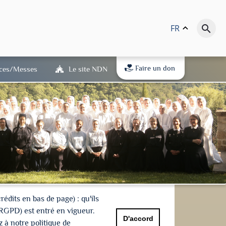
FR
keyboard_arrow_up
search
Faire un don
ices/Messes
Le site NDN
dits en bas de page) : qu'ils
(RGPD) est entré en vigueur.
D'accord
 à notre politique de