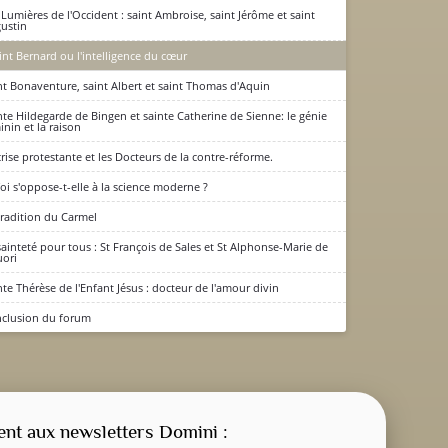
 Lumières de l'Occident : saint Ambroise, saint Jérôme et saint
ustin
int Bernard ou l'intelligence du cœur
nt Bonaventure, saint Albert et saint Thomas d'Aquin
nte Hildegarde de Bingen et sainte Catherine de Sienne: le génie
inin et la raison
crise protestante et les Docteurs de la contre-réforme.
foi s'oppose-t-elle à la science moderne ?
tradition du Carmel
sainteté pour tous : St François de Sales et St Alphonse-Marie de
uori
nte Thérèse de l'Enfant Jésus : docteur de l'amour divin
clusion du forum
CONSIGNE SPITRITUELLE
LES OFFICES
t aux newsletters Domini :