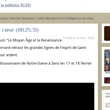
r la politique RGPD
 raison chez les Docteurs
Saint Bernard ou l'intelligence du cœur
keyboard_arrow_right
du cœur
(00:25:31)
Publié le
18 févr. 2023
um "Le Moyen Âge et la Renaissance.
Bernard retrace les grandes lignes de l'esprit de Saint
our ardent.
issionnaire de Notre-Dame à Sens les 17 et 18 février
Cho
paï
La 
les