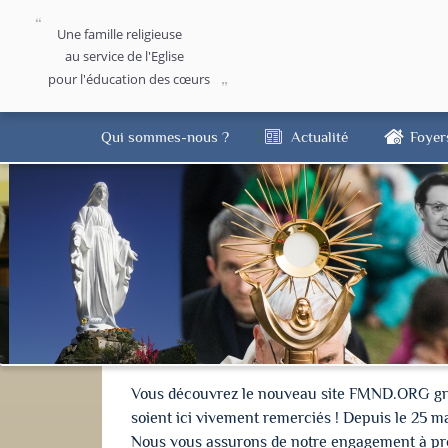
Une famille religieuse
au service de l'Eglise
pour l'éducation des cœurs
Qui sommes-nous ?
Actualité
Foyer
Vous découvrez le nouveau site FMND.ORG grâce 
soient ici vivement remerciés ! Depuis le 25 m
Nous vous assurons de notre engagement à proté