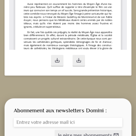
save_alt
save_alt
Abonnement aux newsletters Domini :
Je gère mes abonnements
mail_outline