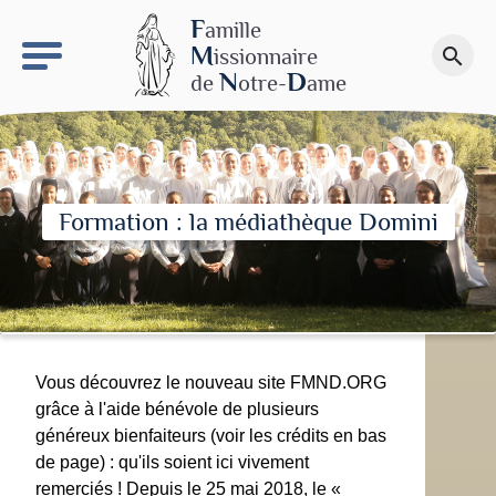
keyboard_arrow_right
Le site NDN
F
amille
M
issionnaire
search
Faire un don
N
D
de
otre-
ame
Formation : la médiathèque Domini
Vous découvrez le nouveau site FMND.ORG
grâce à l'aide bénévole de plusieurs
généreux bienfaiteurs (voir les crédits en bas
de page) : qu'ils soient ici vivement
remerciés ! Depuis le 25 mai 2018, le «