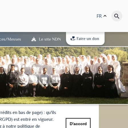
FR
keyboard_arrow_up
search
Faire un don
ices/Messes
Le site NDN
dits en bas de page) : qu'ils
(RGPD) est entré en vigueur.
D'accord
 à notre politique de