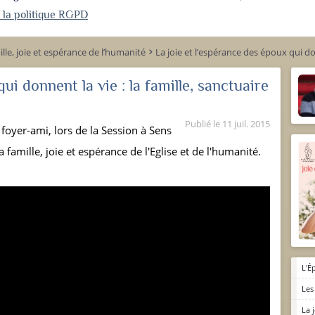
r la politique RGPD
ille, joie et espérance de l’humanité
La joie et l’espérance des époux qui don
keyboard_arrow_right
ui donnent la vie : la famille, sanctuaire
Publié le
11 juil. 2015
foyer-ami, lors de la Session à Sens
 famille, joie et espérance de l'Eglise et de l'humanité.
L'É
Les
La 