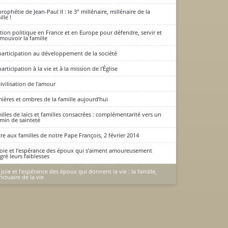
prophétie de Jean-Paul II : le 3° millénaire, millénaire de la
lle !
ction politique en France et en Europe pour défendre, servir et
mouvoir la famille
participation au développement de la société
articipation à la vie et à la mission de l'Église
civilisation de l'amour
ières et ombres de la famille aujourd’hui
illes de laïcs et familles consacrées : complémentarité vers un
min de sainteté
tre aux familles de notre Pape François, 2 février 2014
joie et l’espérance des époux qui s’aiment amoureusement
gré leurs faiblesses
 joie et l’espérance des époux qui donnent la vie : la famille,
nctuaire de la vie