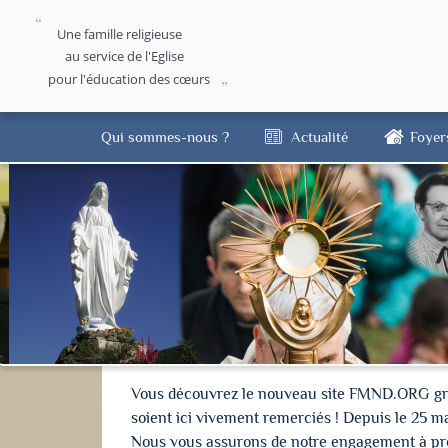
Une famille religieuse
au service de l'Eglise
pour l'éducation des cœurs
Qui sommes-nous ?
Actualité
Foyer
Vous découvrez le nouveau site FMND.ORG grâce 
soient ici vivement remerciés ! Depuis le 25 m
Nous vous assurons de notre engagement à proté