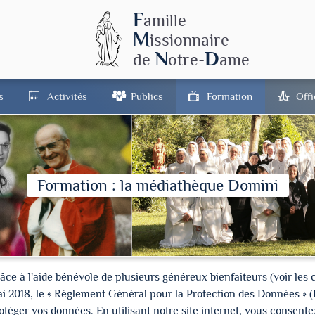
F
amille
M
issionnaire
N
D
de
otre-
ame
s
Activités
Publics
Formation
Off
Formation : la médiathèque Domini
à l'aide bénévole de plusieurs généreux bienfaiteurs (voir les cré
ai 2018, le « Règlement Général pour la Protection des Données » 
ger vos données. En utilisant notre site internet, vous consentez