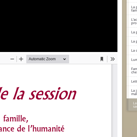
La 
fami
L’a
pro
La 
La p
La 
Lum
Fam
che
Let
La 
mal
La
sa