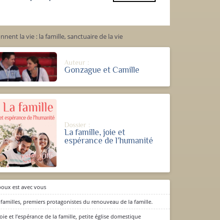
nent la vie : la famille, sanctuaire de la vie
Auteur :
Gonzague et Camille
Dossier :
La famille, joie et
espérance de l’humanité
poux est avec vous
 familles, premiers protagonistes du renouveau de la famille.
joie et l’espérance de la famille, petite église domestique