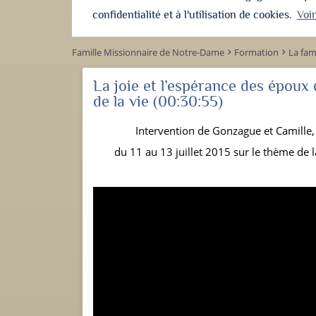
confidentialité et à l'utilisation de cookies.
Voi
Famille Missionnaire de Notre-Dame
Formation
La fam
keyboard_arrow_right
keyboard_arrow_right
La joie et l’espérance des époux q
de la vie
(00:30:55)
Intervention de Gonzague et Camille, 
du 11 au 13 juillet 2015 sur le thème de la