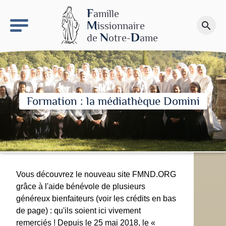
keyboard_arrow_right
Le site NDN
F
amille
M
issionnaire
search
Faire un don
N
D
de
otre-
ame
Formation : la médiathèque Domini
Vous découvrez le nouveau site FMND.ORG
grâce à l'aide bénévole de plusieurs
généreux bienfaiteurs (voir les crédits en bas
de page) : qu'ils soient ici vivement
remerciés ! Depuis le 25 mai 2018, le «