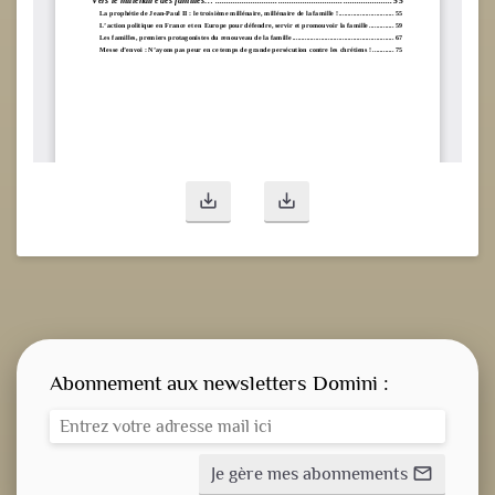
save_alt
save_alt
Abonnement aux newsletters Domini :
Je gère mes abonnements
mail_outline