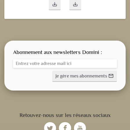
save_alt
save_alt
Abonnement aux newsletters Domini :
Je gère mes abonnements
mail_outline
CONSIGNE SPITRITUELLE
Retouvez-nous sur les réseaux sociaux
LES OFFICES