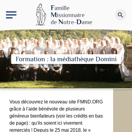
keyboard_arrow_right
Le site NDN
F
amille
M
issionnaire
search
Faire un don
N
D
de
otre-
ame
Formation : la médiathèque Domini
Vous découvrez le nouveau site FMND.ORG
grâce à l'aide bénévole de plusieurs
généreux bienfaiteurs (voir les crédits en bas
de page) : qu'ils soient ici vivement
remerciés ! Depuis le 25 mai 2018, le «