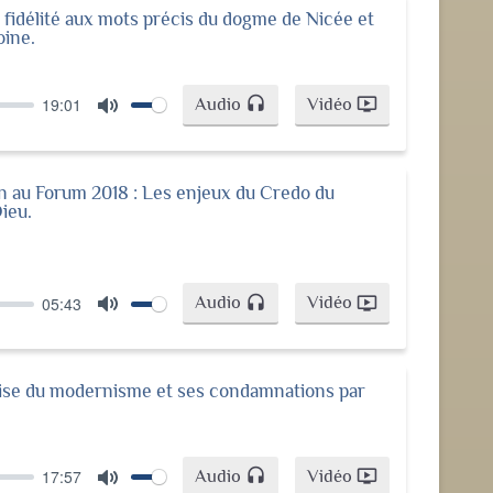
la fidélité aux mots précis du dogme de Nicée et
oine.
Audio
Vidéo
19:01
headset
ondemand_video
Mute
n au Forum 2018 : Les enjeux du Credo du
ieu.
Audio
Vidéo
05:43
headset
ondemand_video
Mute
rise du modernisme et ses condamnations par
Audio
Vidéo
17:57
headset
ondemand_video