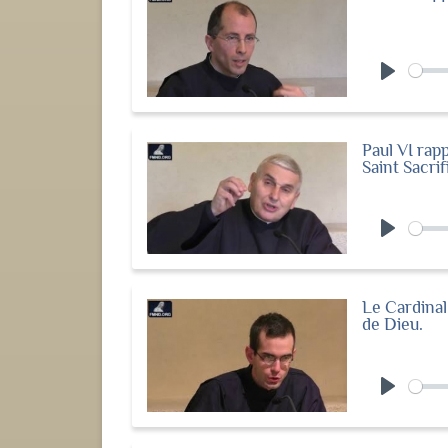
Play
Paul VI rap
Saint Sacri
Play
Le Cardinal
de Dieu.
Play