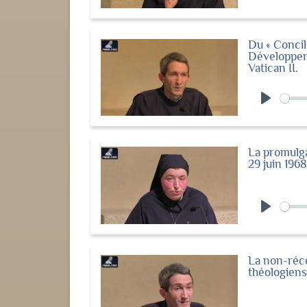
Play
Du « Concile
Développem
Vatican II.
Play
La promulga
29 juin 1968
Play
La non-réce
théologiens 