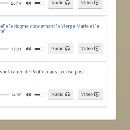
Audio
Vidéo
26:14
headset
ondemand_video
Mute
pelle le dogme concernant la Vierge Marie et le
nel.
Audio
Vidéo
15:31
headset
ondemand_video
Mute
souffrance de Paul VI dans la crise post-
Audio
Vidéo
14:09
headset
ondemand_video
Mute