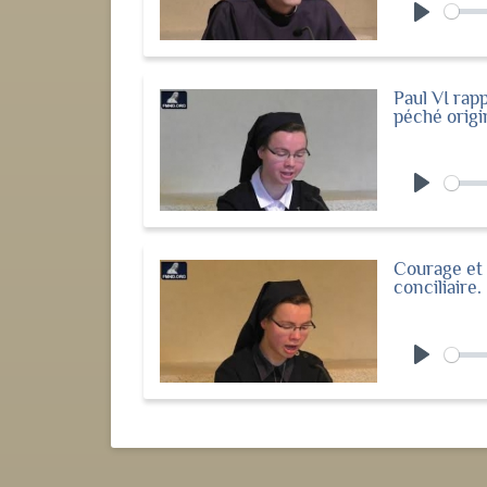
Play
Paul VI rap
péché origi
Play
Courage et 
conciliaire.
Play