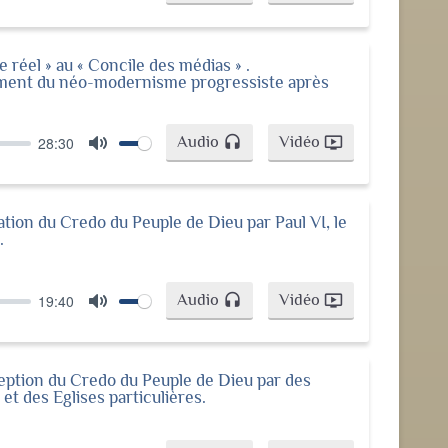
Mute
 réel » au « Concile des médias » .
ent du néo-modernisme progressiste après
Audio
Vidéo
28:30
headset
ondemand_video
Mute
tion du Credo du Peuple de Dieu par Paul VI, le
.
Audio
Vidéo
19:40
headset
ondemand_video
Mute
ption du Credo du Peuple de Dieu par des
et des Eglises particulières.