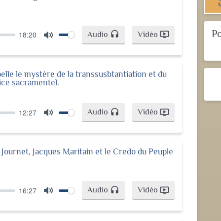
Po
Audio
Vidéo
18:20
headset
ondemand_video
Mute
pelle le mystère de la transsusbtantiation et du
fice sacramentel.
Audio
Vidéo
12:27
headset
ondemand_video
Mute
 Journet, Jacques Maritain et le Credo du Peuple
Audio
Vidéo
16:27
headset
ondemand_video
Mute