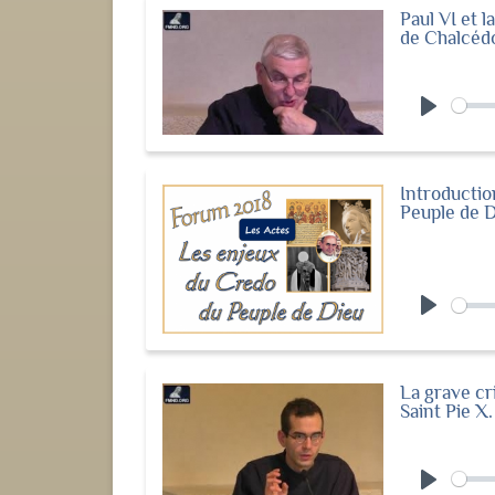
Paul VI et 
de Chalcéd
Play
Introductio
Peuple de D
Play
La grave c
Saint Pie X.