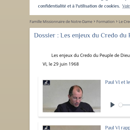
confidentialité et à l'utilisation de cookies.
Voi
Famille Missionnaire de Notre-Dame
Formation
Le Cre
keyboard_arrow_right
keyboard_arrow_right
Dossier :
Les enjeux du Credo du P
Les enjeux du Credo du Peuple de Dieu,
VI, le 29 juin 1968
Paul VI et l
Play
Paul VI rapp