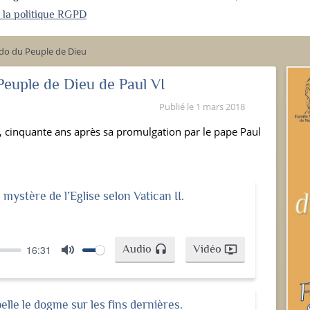
r la politique RGPD
do du Peuple de Dieu
euple de Dieu de Paul VI
Publié le
1 mars 2018
 cinquante ans après sa promulgation par le pape Paul
e mystère de l’Eglise selon Vatican II.
Audio
Vidéo
16:31
headset
ondemand_video
Mute
elle le dogme sur les fins dernières.