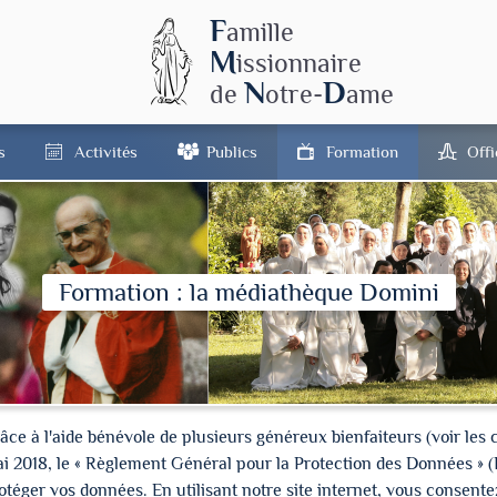
F
amille
M
issionnaire
N
D
de
otre-
ame
s
Activités
Publics
Formation
Off
Formation : la médiathèque Domini
à l'aide bénévole de plusieurs généreux bienfaiteurs (voir les cré
ai 2018, le « Règlement Général pour la Protection des Données » 
ger vos données. En utilisant notre site internet, vous consentez