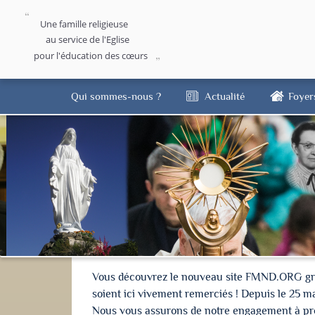
Une famille religieuse
au service de l'Eglise
pour l'éducation des cœurs
Qui sommes-nous ?
Actualité
Foyer
Vous découvrez le nouveau site FMND.ORG grâce 
soient ici vivement remerciés ! Depuis le 25 m
Nous vous assurons de notre engagement à proté