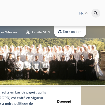
FR
keyboard_arrow_up
search
Faire un don
ices/Messes
Le site NDN
dits en bas de page) : qu'ils
(RGPD) est entré en vigueur.
D'accord
 à notre politique de