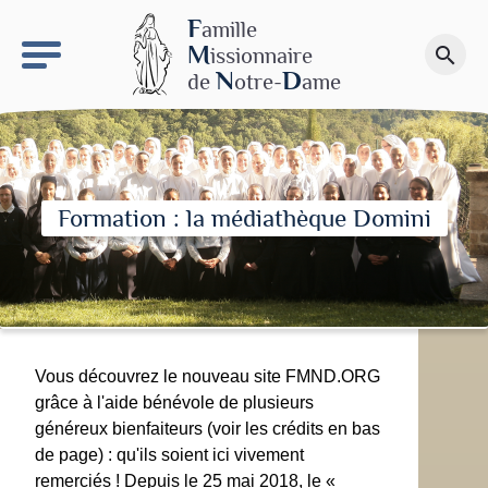
keyboard_arrow_right
Le site NDN
F
amille
M
issionnaire
search
Faire un don
N
D
de
otre-
ame
Formation : la médiathèque Domini
Vous découvrez le nouveau site FMND.ORG
grâce à l'aide bénévole de plusieurs
généreux bienfaiteurs (voir les crédits en bas
de page) : qu'ils soient ici vivement
remerciés ! Depuis le 25 mai 2018, le «