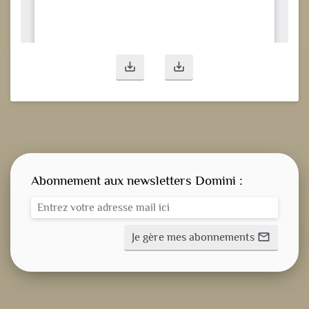
save_alt
save_alt
Abonnement aux newsletters Domini :
Je gère mes abonnements
mail_outline
CONSIGNE SPITRITUELLE