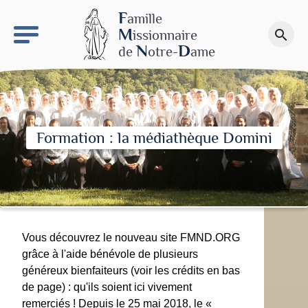
keyboard_arrow_right
Le site NDN
F
amille
M
issionnaire
search
Faire un don
N
D
de
otre-
ame
Formation : la médiathèque Domini
Vous découvrez le nouveau site FMND.ORG
grâce à l'aide bénévole de plusieurs
généreux bienfaiteurs (voir les crédits en bas
de page) : qu'ils soient ici vivement
remerciés ! Depuis le 25 mai 2018, le «