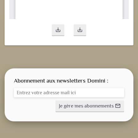
save_alt
save_alt
Abonnement aux newsletters Domini :
Je gère mes abonnements
mail_outline
CONSIGNE SPITRITUELLE