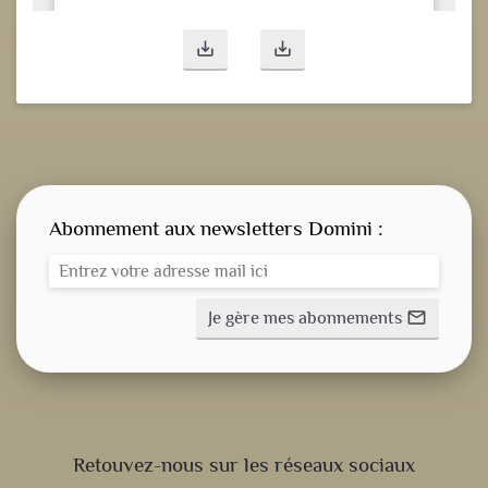
save_alt
save_alt
Abonnement aux newsletters Domini :
Je gère mes abonnements
mail_outline
CONSIGNE SPITRITUELLE
Retouvez-nous sur les réseaux sociaux
LES OFFICES