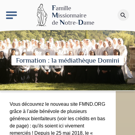
keyboard_arrow_right
Le site NDN
F
amille
M
issionnaire
search
Faire un don
N
D
de
otre-
ame
Formation : la médiathèque Domini
Vous découvrez le nouveau site FMND.ORG
grâce à l'aide bénévole de plusieurs
généreux bienfaiteurs (voir les crédits en bas
de page) : qu'ils soient ici vivement
remerciés ! Depuis le 25 mai 2018, le «