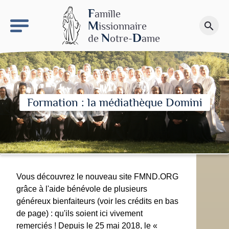
keyboard_arrow_right
Le site NDN
F
amille
M
issionnaire
search
Faire un don
N
D
de
otre-
ame
Formation : la médiathèque Domini
Vous découvrez le nouveau site FMND.ORG
grâce à l'aide bénévole de plusieurs
généreux bienfaiteurs (voir les crédits en bas
de page) : qu'ils soient ici vivement
remerciés ! Depuis le 25 mai 2018, le «