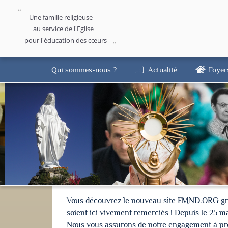
Une famille religieuse
au service de l'Eglise
pour l'éducation des cœurs
Qui sommes-nous ?
Actualité
Foyer
Vous découvrez le nouveau site FMND.ORG grâce 
soient ici vivement remerciés ! Depuis le 25 m
Nous vous assurons de notre engagement à proté