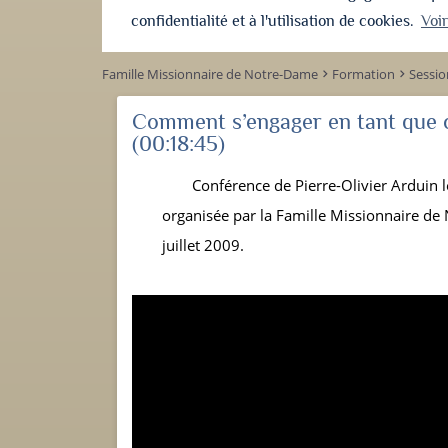
confidentialité et à l'utilisation de cookies.
Voi
Famille Missionnaire de Notre-Dame
Formation
Sessi
keyboard_arrow_right
keyboard_arrow_right
Comment s’engager en tant que ca
(00:18:45)
Conférence de Pierre-Olivier Arduin 
organisée par la Famille Missionnaire de
juillet 2009.