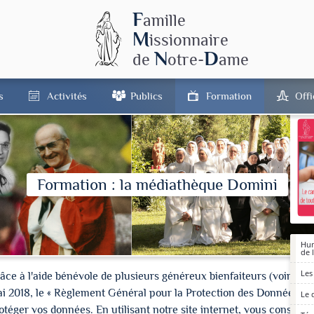
F
amille
M
issionnaire
N
D
de
otre-
ame
s
Activités
Publics
Formation
Off
Formation : la médiathèque Domini
Hum
de l
Les
à l'aide bénévole de plusieurs généreux bienfaiteurs (voir les cré
ai 2018, le « Règlement Général pour la Protection des Données » 
Le 
ger vos données. En utilisant notre site internet, vous consentez