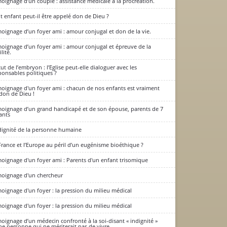
oignage d’un couple : assistance médicale à la procréation.
t enfant peut-il être appelé don de Dieu ?
oignage d’un foyer ami : amour conjugal et don de la vie.
 vie ?
oignage d’un foyer ami : amour conjugal et épreuve de la
ilité.
tut de l’embryon : l’Eglise peut-elle dialoguer avec les
ponsables politiques ?
oignage d'un foyer ami : chacun de nos enfants est vraiment
don de Dieu !
oignage d’un grand handicapé et de son épouse, parents de 7
ants
dignité de la personne humaine
France et l’Europe au péril d’un eugénisme bioéthique ?
oignage d'un foyer ami : Parents d'un enfant trisomique
oignage d'un chercheur
oignage d'un foyer : la pression du milieu médical
oignage d'un foyer : la pression du milieu médical
oignage d’un médecin confronté à la soi-disant « indignité »
ne personne qui ne mériterait pas de vivre