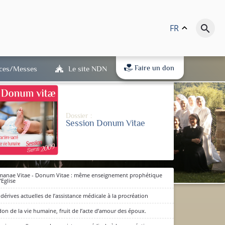
FR
keyboard_arrow_up
search
Auteur :
Pierre-Olivier Arduin
Faire un don
ices/Messes
Le site NDN
Dossier :
Session Donum Vitae
anae Vitae - Donum Vitae : même enseignement prophétique
’Eglise
 dérives actuelles de l’assistance médicale à la procréation
dits en bas de page) : qu'ils
(RGPD) est entré en vigueur.
don de la vie humaine, fruit de l’acte d’amour des époux.
D'accord
 à notre politique de