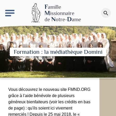
keyboard_arrow_right
Le site NDN
F
amille
M
issionnaire
search
Faire un don
N
D
de
otre-
ame
Formation : la médiathèque Domini
Vous découvrez le nouveau site FMND.ORG
grâce à l'aide bénévole de plusieurs
généreux bienfaiteurs (voir les crédits en bas
de page) : qu'ils soient ici vivement
remerciés ! Depuis le 25 mai 2018, le «