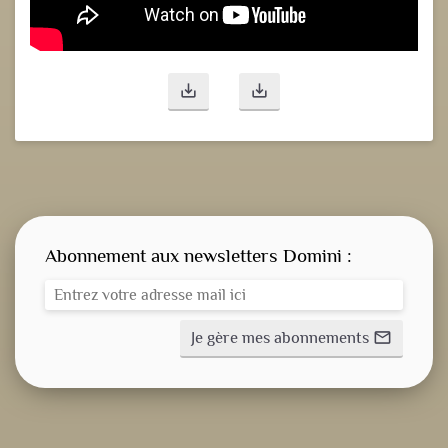
save_alt
save_alt
Abonnement aux newsletters Domini :
Je gère mes abonnements
mail_outline
CONSIGNE SPITRITUELLE