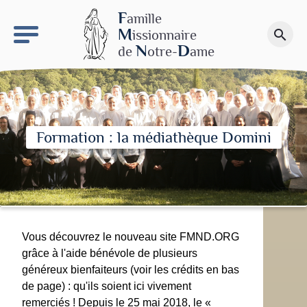
keyboard_arrow_right
Le site NDN
F
amille
M
issionnaire
search
Faire un don
N
D
de
otre-
ame
Formation : la médiathèque Domini
Vous découvrez le nouveau site FMND.ORG
grâce à l'aide bénévole de plusieurs
généreux bienfaiteurs (voir les crédits en bas
de page) : qu'ils soient ici vivement
remerciés ! Depuis le 25 mai 2018, le «