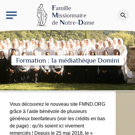
keyboard_arrow_right
Le site NDN
F
amille
M
issionnaire
search
Faire un don
N
D
de
otre-
ame
Formation : la médiathèque Domini
Vous découvrez le nouveau site FMND.ORG
grâce à l'aide bénévole de plusieurs
généreux bienfaiteurs (voir les crédits en bas
de page) : qu'ils soient ici vivement
remerciés ! Depuis le 25 mai 2018, le «