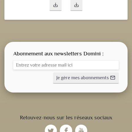
save_alt
save_alt
Abonnement aux newsletters Domini :
Je gère mes abonnements
mail_outline
CONSIGNE SPITRITUELLE
Retouvez-nous sur les réseaux sociaux
LES OFFICES