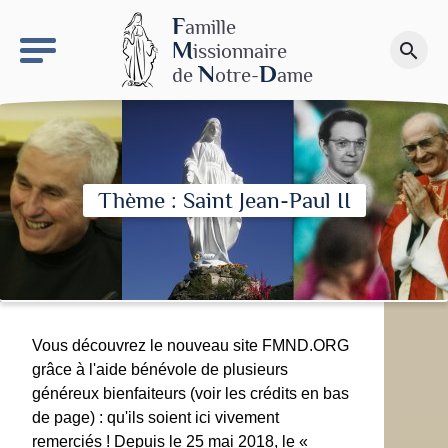
keyboard_arrow_right
Le site NDN
F
amille
M
issionnaire
search
Faire un don
N
D
de
otre-
ame
Thème : Saint Jean-Paul II
Vous découvrez le nouveau site FMND.ORG
grâce à l'aide bénévole de plusieurs
généreux bienfaiteurs (voir les crédits en bas
de page) : qu'ils soient ici vivement
remerciés ! Depuis le 25 mai 2018, le «