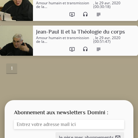
Amour humain et transmission
, le 29 avr. 2020
de la…
(00:30:18)
ondemand_video
headset
subject
Jean-Paul II et la Théologie du corps
Amour humain et transmission
, le 29 avr. 2020
de la…
(00:51:47)
ondemand_video
headset
subject
1
Abonnement aux newsletters Domini :
Je gère mes abonnements
mail_outline