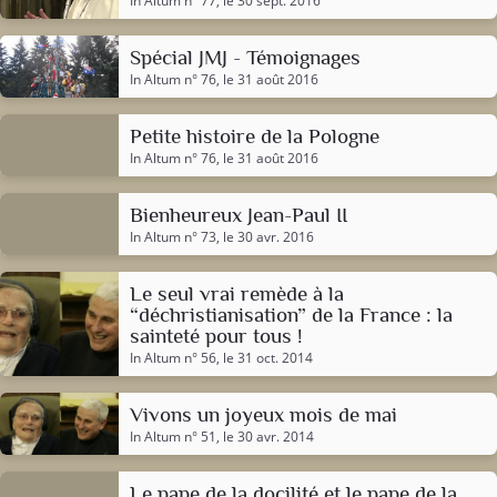
In Altum n° 77
, le 30 sept. 2016
Spécial JMJ - Témoignages
In Altum n° 76
, le 31 août 2016
Petite histoire de la Pologne
In Altum n° 76
, le 31 août 2016
Bienheureux Jean-Paul II
In Altum n° 73
, le 30 avr. 2016
Le seul vrai remède à la
“déchristianisation” de la France : la
sainteté pour tous !
In Altum n° 56
, le 31 oct. 2014
Vivons un joyeux mois de mai
In Altum n° 51
, le 30 avr. 2014
Le pape de la docilité et le pape de la