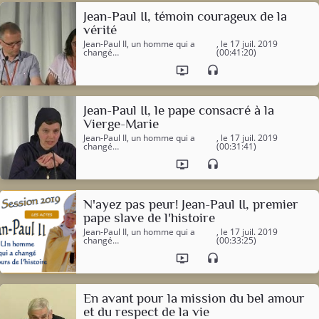
Jean-Paul II, témoin courageux de la
vérité
Jean-Paul II, un homme qui a
, le 17 juil. 2019
changé…
(00:41:20)
ondemand_video
headset
Jean-Paul II, le pape consacré à la
Vierge-Marie
Jean-Paul II, un homme qui a
, le 17 juil. 2019
changé…
(00:31:41)
ondemand_video
headset
N'ayez pas peur! Jean-Paul II, premier
pape slave de l'histoire
Jean-Paul II, un homme qui a
, le 17 juil. 2019
changé…
(00:33:25)
ondemand_video
headset
En avant pour la mission du bel amour
et du respect de la vie