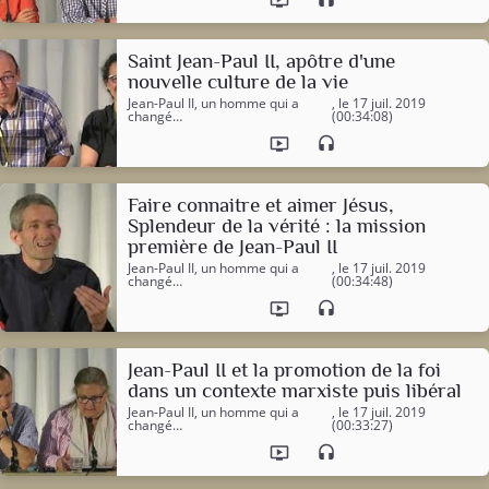
Saint Jean-Paul II, apôtre d'une
nouvelle culture de la vie
Jean-Paul II, un homme qui a
, le 17 juil. 2019
changé…
(00:34:08)
ondemand_video
headset
Faire connaitre et aimer Jésus,
Splendeur de la vérité : la mission
première de Jean-Paul II
Jean-Paul II, un homme qui a
, le 17 juil. 2019
changé…
(00:34:48)
ondemand_video
headset
Jean-Paul II et la promotion de la foi
dans un contexte marxiste puis libéral
Jean-Paul II, un homme qui a
, le 17 juil. 2019
changé…
(00:33:27)
ondemand_video
headset