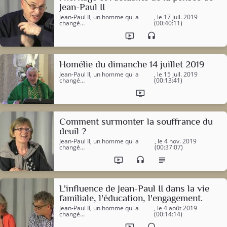
Jean-Paul II
Jean-Paul II, un homme qui a
, le 17 juil. 2019
changé…
(00:40:11)
ondemand_video
headset
Homélie du dimanche 14 juillet 2019
Jean-Paul II, un homme qui a
, le 15 juil. 2019
changé…
(00:13:41)
ondemand_video
Comment surmonter la souffrance du
deuil ?
Jean-Paul II, un homme qui a
, le 4 nov. 2019
changé…
(00:37:07)
ondemand_video
headset
subject
L'influence de Jean-Paul II dans la vie
familiale, l'éducation, l'engagement.
Jean-Paul II, un homme qui a
, le 4 août 2019
changé…
(00:14:14)
ondemand_video
headset