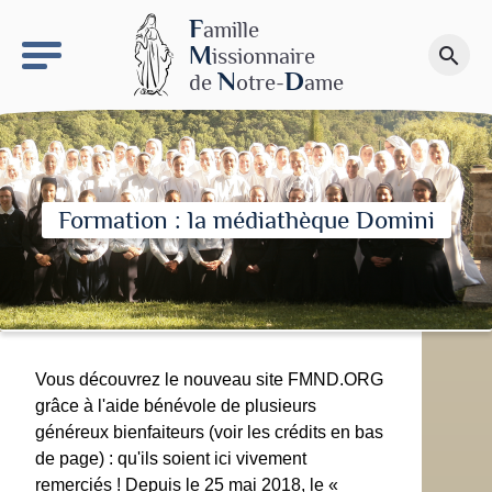
keyboard_arrow_right
Le site NDN
F
amille
M
issionnaire
search
Faire un don
N
D
de
otre-
ame
Formation : la médiathèque Domini
Vous découvrez le nouveau site FMND.ORG
grâce à l'aide bénévole de plusieurs
généreux bienfaiteurs (voir les crédits en bas
de page) : qu'ils soient ici vivement
remerciés ! Depuis le 25 mai 2018, le «