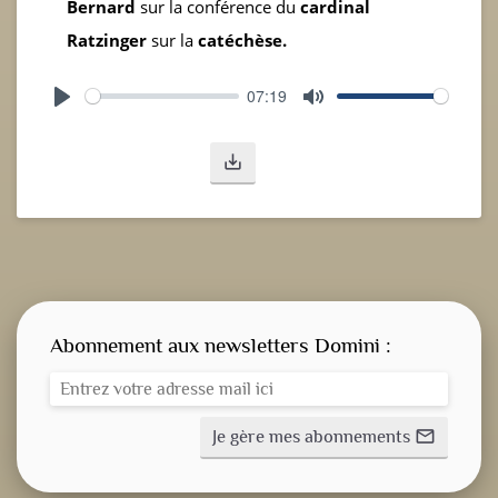
Bernard
sur la conférence du
cardinal
Ratzinger
sur la
catéchèse.
07:19
Play
Mute
save_alt
Abonnement aux newsletters Domini :
Je gère mes abonnements
mail_outline