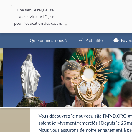
Une famille religieuse
au service de l'Eglise
pour l'éducation des cœurs
Qui sommes-nous ?
Actualité
Foyer
Vous découvrez le nouveau site FMND.ORG grâce 
soient ici vivement remerciés ! Depuis le 25 m
Nous vous assurons de notre engagement à proté