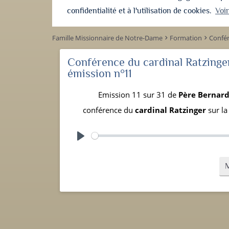
confidentialité et à l'utilisation de cookies.
Voi
Famille Missionnaire de Notre-Dame
Formation
Confér
keyboard_arrow_right
keyboard_arrow_right
Conférence du cardinal Ratzinger
émission n°11
Emission 11 sur 31 de
Père Bernar
conférence du
cardinal Ratzinger
sur la
Play