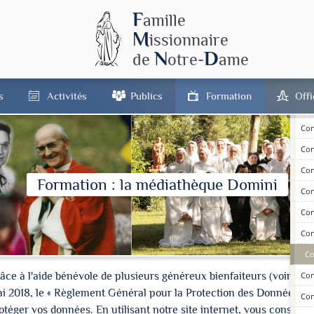
F
amille
M
issionnaire
Con
N
D
de
otre-
ame
Con
Con
s
Activités
Publics
Formation
Off
Con
Con
Con
Con
Formation : la médiathèque Domini
Con
Con
Con
Co
à l'aide bénévole de plusieurs généreux bienfaiteurs (voir les cré
Con
ai 2018, le « Règlement Général pour la Protection des Données » 
Con
ger vos données. En utilisant notre site internet, vous consentez