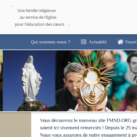
Une famille religieuse
au service de l'Eglise
pour l'éducation des cœurs
Qui sommes-nous ?
Actualité
Foyer
Vous découvrez le nouveau site FMND.ORG grâce 
soient ici vivement remerciés ! Depuis le 25 m
Nous vous assurons de notre engagement à proté