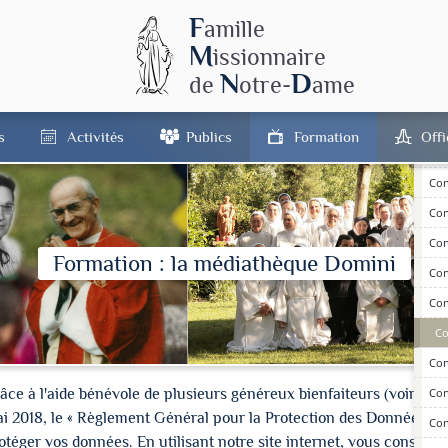
F
amille
M
issionnaire
Con
N
D
de
otre-
ame
Con
Con
s
Activités
Publics
Formation
Off
Con
Con
Con
Con
Formation : la médiathèque Domini
Con
Con
Co
Con
à l'aide bénévole de plusieurs généreux bienfaiteurs (voir les cré
Con
ai 2018, le « Règlement Général pour la Protection des Données » 
Con
ger vos données. En utilisant notre site internet, vous consentez