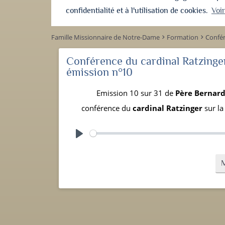
confidentialité et à l'utilisation de cookies.
Voi
Famille Missionnaire de Notre-Dame
Formation
Confér
keyboard_arrow_right
keyboard_arrow_right
Conférence du cardinal Ratzinger
émission n°10
Emission 10 sur 31 de
Père Bernar
conférence du
cardinal Ratzinger
sur la
Play