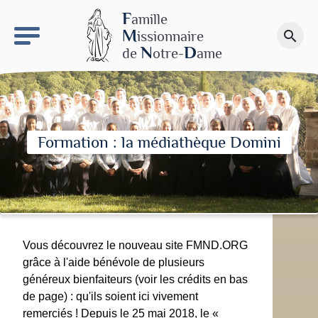
keyboard_arrow_right
Le site NDN
F
amille
M
issionnaire
search
Faire un don
N
D
de
otre-
ame
Formation : la médiathèque Domini
Vous découvrez le nouveau site FMND.ORG
grâce à l'aide bénévole de plusieurs
généreux bienfaiteurs (voir les crédits en bas
de page) : qu'ils soient ici vivement
remerciés ! Depuis le 25 mai 2018, le «