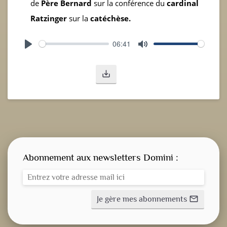
de
Père Bernard
sur la conférence du
cardinal
Ratzinger
sur la
catéchèse.
06:41
Play
Mute
save_alt
Abonnement aux newsletters Domini :
Je gère mes abonnements
mail_outline