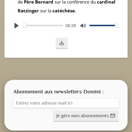
de
Père Bernard
sur la conférence du
cardinal
Ratzinger
sur la
catéchèse.
08:28
Play
Mute
save_alt
Abonnement aux newsletters Domini :
Je gère mes abonnements
mail_outline