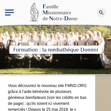
keyboard_arrow_right
Le site NDN
F
amille
M
issionnaire
search
Faire un don
N
D
de
otre-
ame
Formation : la médiathèque Domini
Vous découvrez le nouveau site FMND.ORG
grâce à l'aide bénévole de plusieurs
généreux bienfaiteurs (voir les crédits en bas
de page) : qu'ils soient ici vivement
remerciés ! Depuis le 25 mai 2018, le «