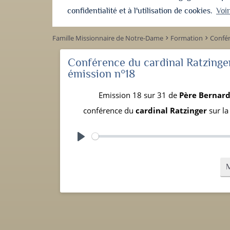
confidentialité et à l'utilisation de cookies.
Voi
Famille Missionnaire de Notre-Dame
Formation
Confér
keyboard_arrow_right
keyboard_arrow_right
Conférence du cardinal Ratzinger
émission n°18
Emission 18 sur 31 de
Père Bernar
conférence du
cardinal Ratzinger
sur la
Play