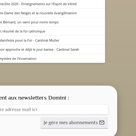
tecôte 2020 - Enseignements sur l'Esprit de Vérité
re-Dame des Neiges et la nouvelle évangélisation
nt Bernard, un saint pour notre temps
it résumé de la foi catholique
Manifeste pour la Foi - Cardinal Müller
soir approche et déjà le jour baisse - Cardinal Sarah
mystère de l'Incarnation
CONSIGNE SPITRITUELLE
LES OFFICES
t aux newsletters Domini :
NOS DOSSIERS
Je gère mes abonnements
mail_outline
NOS ACTUALITÉS