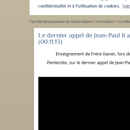
confidentialité et à l'utilisation de cookies.
Voi
Famille Missionnaire de Notre-Dame
Formation
Confé
keyboard_arrow_right
keyboard_arrow_right
Le dernier appel de Jean-Paul II 
(00:11:13)
Enseignement de Frère Xavier, lors 
Pentecôte, sur le dernier appel de Jean-Pa