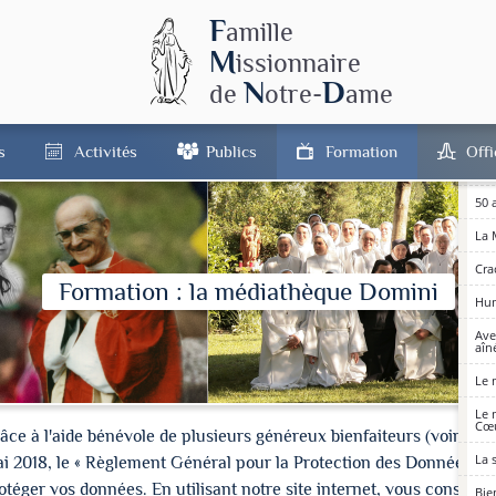
Le 
F
imm
amille
M
issionnaire
L’É
N
D
de
otre-
ame
Les
Les
s
Activités
Publics
Formation
Off
50 
Sai
50 
La 
Cra
Formation : la médiathèque Domini
Hum
Ave
aîné
Le 
Le 
Cœu
à l'aide bénévole de plusieurs généreux bienfaiteurs (voir les cré
La 
ai 2018, le « Règlement Général pour la Protection des Données » 
ger vos données. En utilisant notre site internet, vous consentez
Bie