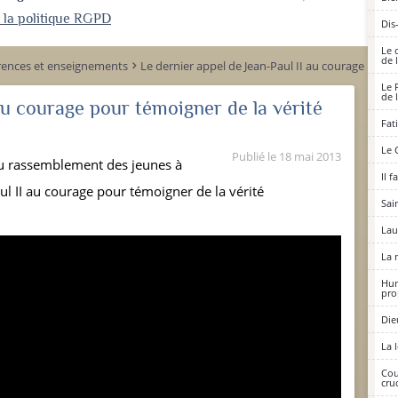
r la politique RGPD
Dis
Le 
de 
rences et enseignements
Le dernier appel de Jean-Paul II au courage pour 
keyboard_arrow_right
Le 
de 
au courage pour témoigner de la vérité
Fat
Le 
Publié le
18 mai 2013
du rassemblement des jeunes à
Il 
ul II au courage pour témoigner de la vérité
Sai
Lau
La 
Hum
pro
Die
La 
Cou
cruc