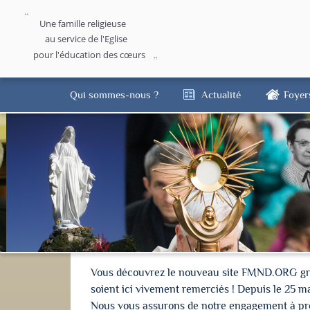
Une famille religieuse
au service de l'Eglise
pour l'éducation des cœurs
Qui sommes-nous ?
Actualité
Foyer
Vous découvrez le nouveau site FMND.ORG grâce 
soient ici vivement remerciés ! Depuis le 25 m
Nous vous assurons de notre engagement à proté