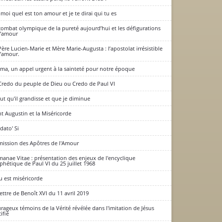
-moi quel est ton amour et je te dirai qui tu es
combat olympique de la pureté aujourd’hui et les défigurations
l’amour
témoigner de la vérité
Père Lucien-Marie et Mère Marie-Augusta : l’apostolat irrésistible
l’amour.
ima, un appel urgent à la sainteté pour notre époque
Credo du peuple de Dieu ou Credo de Paul VI
faut qu'il grandisse et que je diminue
nt Augustin et la Miséricorde
dato' Si
mission des Apôtres de l'Amour
anae Vitae : présentation des enjeux de l'encyclique
phétique de Paul VI du 25 juillet 1968
u est miséricorde
lettre de Benoît XVI du 11 avril 2019
rageux témoins de la Vérité révélée dans l'imitation de Jésus
ifié