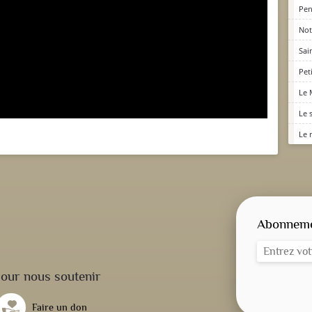
Pen
Not
Sai
Pet
Le 
Le 
Le 
Abonnemen
our nous soutenir
Faire un don