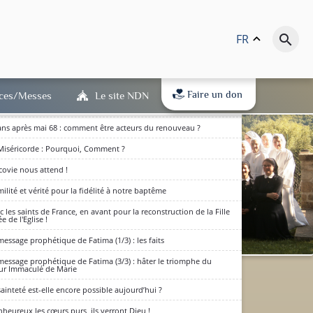
message prophétique de Fatima (2/3) : la consécration au Cœur
aculé de Marie
vangile et la sainteté
FR
keyboard_arrow_up
search
 fins dernières, le salut des âmes et le Credo du Peuple de Dieu.
 raisons et les conséquences de la crise de 1968
Faire un don
ices/Messes
Le site NDN
ans après mai 68 : vers un renouveau de l'Occident dans l'Esprit-
nt
ans après mai 68 : comment être acteurs du renouveau ?
Miséricorde : Pourquoi, Comment ?
covie nous attend !
ilité et vérité pour la fidélité à notre baptême
c les saints de France, en avant pour la reconstruction de la Fille
e de l'Eglise !
message prophétique de Fatima (1/3) : les faits
message prophétique de Fatima (3/3) : hâter le triomphe du
r Immaculé de Marie
dits en bas de page) : qu'ils
sainteté est-elle encore possible aujourd’hui ?
(RGPD) est entré en vigueur.
D'accord
 à notre politique de
nheureux les cœurs purs, ils verront Dieu !