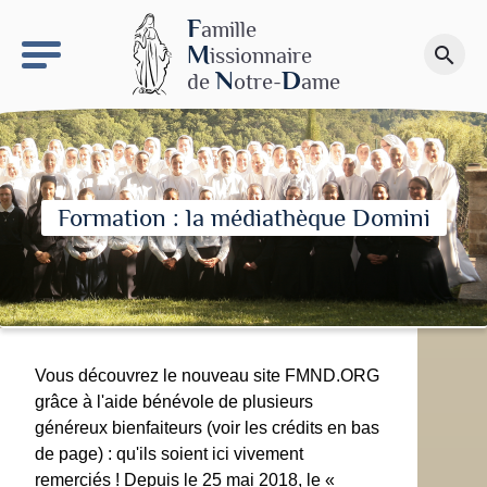
keyboard_arrow_right
Le site NDN
F
amille
M
issionnaire
search
Faire un don
N
D
de
otre-
ame
Formation : la médiathèque Domini
Vous découvrez le nouveau site FMND.ORG
grâce à l'aide bénévole de plusieurs
généreux bienfaiteurs (voir les crédits en bas
de page) : qu'ils soient ici vivement
remerciés ! Depuis le 25 mai 2018, le «