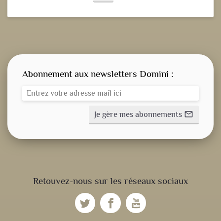
Abonnement aux newsletters Domini :
Je gère mes abonnements
mail_outline
CONSIGNE SPITRITUELLE
Retouvez-nous sur les réseaux sociaux
LES OFFICES