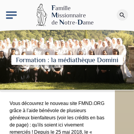
keyboard_arrow_right
Le site NDN
F
amille
M
issionnaire
search
Faire un don
N
D
de
otre-
ame
Formation : la médiathèque Domini
Vous découvrez le nouveau site FMND.ORG
grâce à l'aide bénévole de plusieurs
généreux bienfaiteurs (voir les crédits en bas
de page) : qu'ils soient ici vivement
remerciés ! Depuis le 25 mai 2018, le «