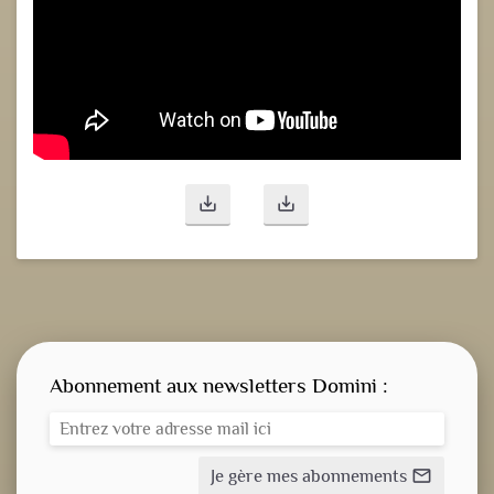
save_alt
save_alt
Abonnement aux newsletters Domini :
Je gère mes abonnements
mail_outline