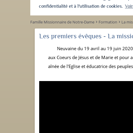
confidentialité et à l'utilisation de cookies.
Voi
Famille Missionnaire de Notre-Dame
Formation
La mis
keyboard_arrow_right
keyboard_arrow_right
Les premiers évêques - La missi
Neuvaine du 19 avril au 19 juin 2020
aux Coeurs de Jésus et de Marie et pour ap
aînée de l'Eglise et éducatrice des peuples