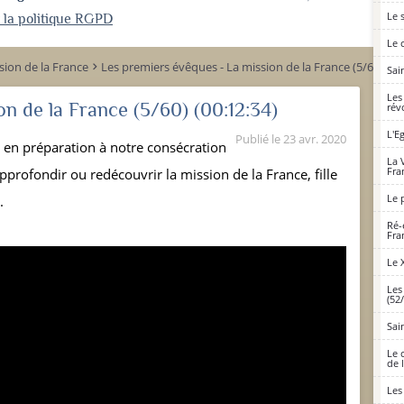
Le 
r la politique RGPD
Le 
sion de la France
Les premiers évêques - La mission de la France (5/60)
keyboard_arrow_right
Sai
Les
on de la France (5/60)
(00:12:34)
rév
L'E
Publié le
23 avr. 2020
 en préparation à notre consécration
La 
Fra
profondir ou redécouvrir la mission de la France, fille
Le 
.
Ré-
Fra
Le 
Les
(52
Sai
Le 
de 
Les