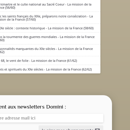
tmartre et le culte national au Sacré Coeur - La mission de la
nce (56/60)
c les saints français du XIXe, préparons notre consécration - La
sion de la France (57/60)
XXe siècle : contexte historique - La mission de la France (58/60)
s la tourmente des guerres mondiales - La mission de la France
/60)
sonnalités marquantes du XXe siècles - La mission de la France
/62)
 68, le vent de folie - La mission de la France (61/62)
nts et spirituels du XXe siècles - La mission de la France (62/62)
CONSIGNE SPITRITUELLE
LES OFFICES
t aux newsletters Domini :
NOS DOSSIERS