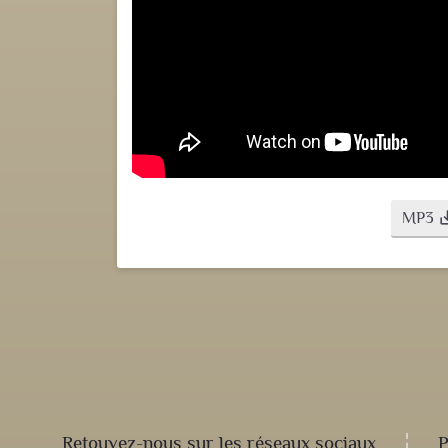
MP3
save
Retouvez-nous sur les réseaux sociaux
P