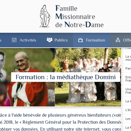
La 
F
amille
Omb
M
la 
issionnaire
N
D
de
otre-
ame
Une
Fra
L'é
s
Activités
Publics
Formation
Off
La 
Fra
La 
mis
Par
Formation : la médiathèque Domini
Ent
Fra
Une
Fra
La 
L'é
à l'aide bénévole de plusieurs généreux bienfaiteurs (voir les cré
Les
ai 2018, le « Règlement Général pour la Protection des Données » 
La 
ger vos données. En utilisant notre site internet, vous consentez