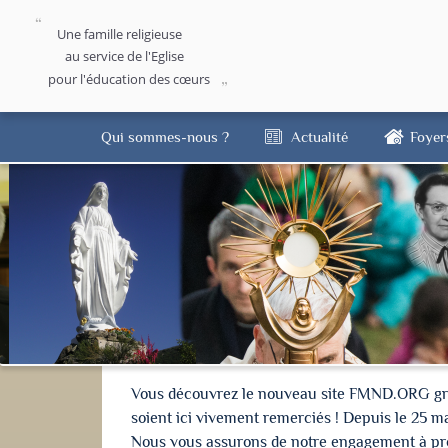
Une famille religieuse
au service de l'Eglise
pour l'éducation des cœurs
Qui sommes-nous ?
Actualité
Foyer
Vous découvrez le nouveau site FMND.ORG grâce 
soient ici vivement remerciés ! Depuis le 25 m
Nous vous assurons de notre engagement à proté