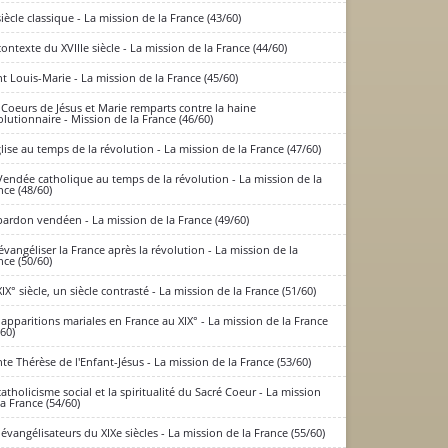
siècle classique - La mission de la France (43/60)
contexte du XVIIIe siècle - La mission de la France (44/60)
nt Louis-Marie - La mission de la France (45/60)
 Coeurs de Jésus et Marie remparts contre la haine
olutionnaire - Mission de la France (46/60)
glise au temps de la révolution - La mission de la France (47/60)
Vendée catholique au temps de la révolution - La mission de la
nce (48/60)
pardon vendéen - La mission de la France (49/60)
évangéliser la France après la révolution - La mission de la
nce (50/60)
XIX° siècle, un siècle contrasté - La mission de la France (51/60)
 apparitions mariales en France au XIX° - La mission de la France
/60)
nte Thérèse de l'Enfant-Jésus - La mission de la France (53/60)
catholicisme social et la spiritualité du Sacré Coeur - La mission
la France (54/60)
 évangélisateurs du XIXe siècles - La mission de la France (55/60)