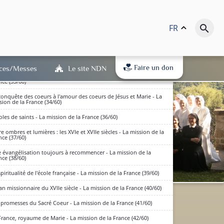
France et l'art gothique - La mission de la France (29/60)
res et lumières de la France au XIV-XV° siècles - La mission de
France (30/60)
FR
keyboard_arrow_up
search
 évangélisation toujours à recommencer - La mission de la
nce (31/60)
popée de sainte Jeanne d'Arc - La mission de la France (32/60)
Faire un don
ices/Messes
Le site NDN
quête de la sagesse dans la France du XIV-XVs - La mission de la
nce (33/60)
conquête des coeurs à l'amour des coeurs de Jésus et Marie - La
sion de la France (34/60)
oles de saints - La mission de la France (36/60)
re ombres et lumières : les XVIe et XVIIe siècles - La mission de la
nce (37/60)
 évangélisation toujours à recommencer - La mission de la
nce (38/60)
spiritualité de l'école française - La mission de la France (39/60)
lan missionnaire du XVIIe siècle - La mission de la France (40/60)
dits en bas de page) : qu'ils
 promesses du Sacré Coeur - La mission de la France (41/60)
(RGPD) est entré en vigueur.
D'accord
France, royaume de Marie - La mission de la France (42/60)
 à notre politique de