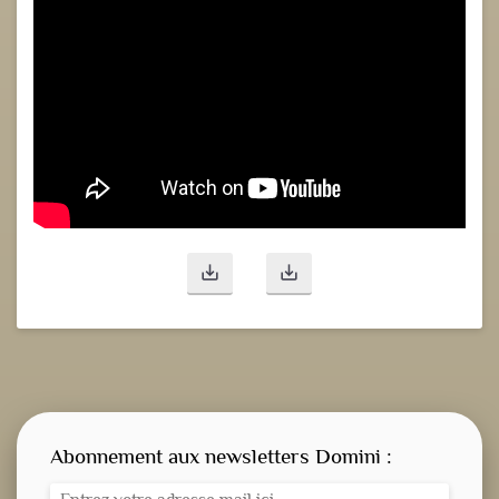
save_alt
save_alt
Abonnement aux newsletters Domini :