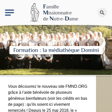
keyboard_arrow_right
Le site NDN
F
amille
M
issionnaire
search
Faire un don
N
D
de
otre-
ame
Formation : la médiathèque Domini
Vous découvrez le nouveau site FMND.ORG
grâce à l'aide bénévole de plusieurs
généreux bienfaiteurs (voir les crédits en bas
de page) : qu'ils soient ici vivement
remerciés ! Depuis le 25 mai 2018, le «