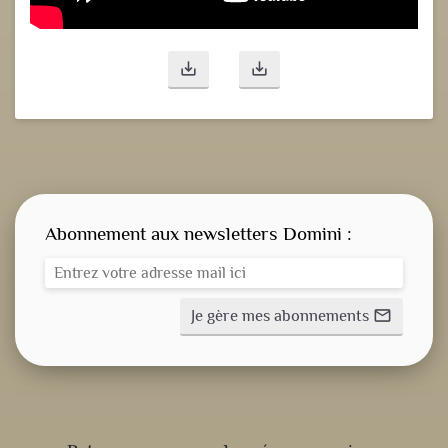
save_alt
save_alt
Abonnement aux newsletters Domini :
Je gère mes abonnements
mail_outline
CONSIGNE SPITRITUELLE