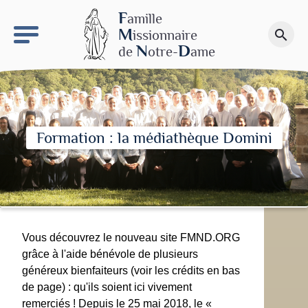
keyboard_arrow_right
Le site NDN
F
amille
M
issionnaire
search
Faire un don
N
D
de
otre-
ame
Formation : la médiathèque Domini
Vous découvrez le nouveau site FMND.ORG
grâce à l'aide bénévole de plusieurs
généreux bienfaiteurs (voir les crédits en bas
de page) : qu'ils soient ici vivement
remerciés ! Depuis le 25 mai 2018, le «