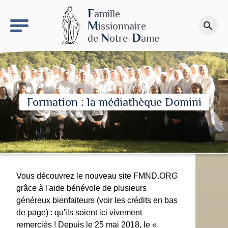
keyboard_arrow_right
Le site NDN
F
amille
M
issionnaire
search
Faire un don
N
D
de
otre-
ame
Formation : la médiathèque Domini
Vous découvrez le nouveau site FMND.ORG
grâce à l'aide bénévole de plusieurs
généreux bienfaiteurs (voir les crédits en bas
de page) : qu'ils soient ici vivement
remerciés ! Depuis le 25 mai 2018, le «