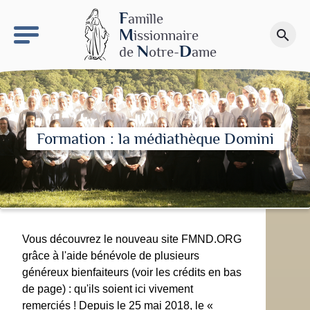
keyboard_arrow_right
Le site NDN
F
amille
M
issionnaire
search
Faire un don
N
D
de
otre-
ame
Formation : la médiathèque Domini
Vous découvrez le nouveau site FMND.ORG
grâce à l'aide bénévole de plusieurs
généreux bienfaiteurs (voir les crédits en bas
de page) : qu'ils soient ici vivement
remerciés ! Depuis le 25 mai 2018, le «