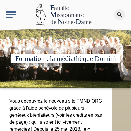
keyboard_arrow_right
Le site NDN
F
amille
M
issionnaire
search
Faire un don
N
D
de
otre-
ame
Formation : la médiathèque Domini
Vous découvrez le nouveau site FMND.ORG
grâce à l'aide bénévole de plusieurs
généreux bienfaiteurs (voir les crédits en bas
de page) : qu'ils soient ici vivement
remerciés ! Depuis le 25 mai 2018, le «