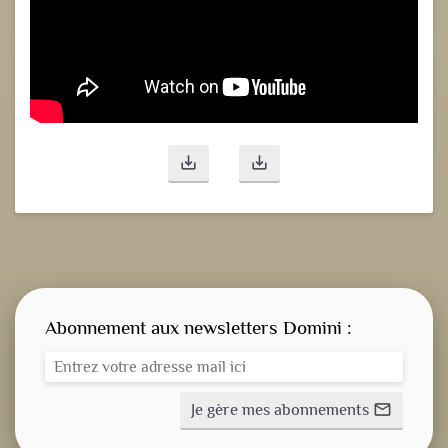
save_alt
save_alt
Abonnement aux newsletters Domini :
Je gère mes abonnements
mail_outline