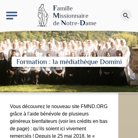
keyboard_arrow_right
Le site NDN
F
amille
M
issionnaire
search
Faire un don
N
D
de
otre-
ame
Formation : la médiathèque Domini
Vous découvrez le nouveau site FMND.ORG
grâce à l'aide bénévole de plusieurs
généreux bienfaiteurs (voir les crédits en bas
de page) : qu'ils soient ici vivement
remerciés ! Depuis le 25 mai 2018, le «