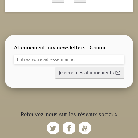
Abonnement aux newsletters Domini :
Je gère mes abonnements
mail_outline
CONSIGNE SPITRITUELLE
Retouvez-nous sur les réseaux sociaux
LES OFFICES