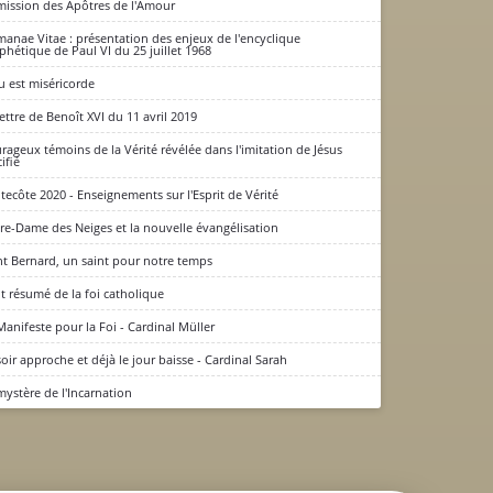
mission des Apôtres de l'Amour
anae Vitae : présentation des enjeux de l'encyclique
phétique de Paul VI du 25 juillet 1968
u est miséricorde
lettre de Benoît XVI du 11 avril 2019
rageux témoins de la Vérité révélée dans l'imitation de Jésus
ifié
tecôte 2020 - Enseignements sur l'Esprit de Vérité
re-Dame des Neiges et la nouvelle évangélisation
nt Bernard, un saint pour notre temps
it résumé de la foi catholique
Manifeste pour la Foi - Cardinal Müller
soir approche et déjà le jour baisse - Cardinal Sarah
mystère de l'Incarnation
CONSIGNE SPITRITUELLE