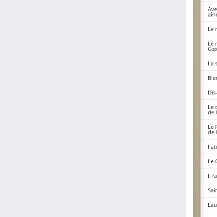
Ave
aîné
Le 
Le 
Cœu
La 
Bie
Dis
Le 
de 
Le 
de 
Fat
Le 
Il 
Sai
Lau