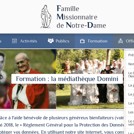
F
La 
amille
M
issionnaire
Je s
N
D
de
otre-
ame
Brè
Jés
s
Activités
Publics
Formation
Off
La 
sur
Pré
Not
Le 
l'A
Formation : la médiathèque Domini
La 
La 
La 
Les
à l'aide bénévole de plusieurs généreux bienfaiteurs (voir les cré
Le 
vér
ai 2018, le « Règlement Général pour la Protection des Données » 
ger vos données. En utilisant notre site internet, vous consentez
Le 