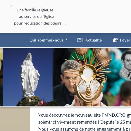
Une famille religieuse
au service de l'Eglise
pour l'éducation des cœurs
Qui sommes-nous ?
Actualité
Foyer
Vous découvrez le nouveau site FMND.ORG grâce 
soient ici vivement remerciés ! Depuis le 25 m
Nous vous assurons de notre engagement à proté