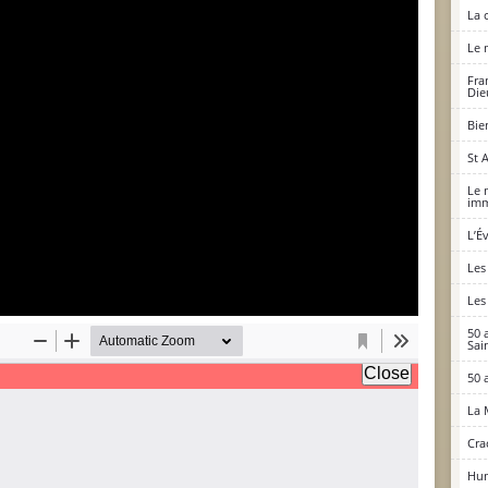
La 
Le 
Fra
Die
Bie
St 
Le 
imm
L’É
Les
Les
50 
Sai
50 
La 
Cra
Hum