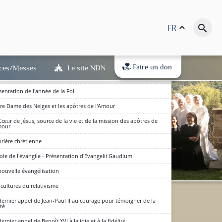
famille, institution divine
ais en qui j'ai cru
FR
keyboard_arrow_up
search
ve présentation de l'année de la Foi
us a été conçu du Saint-Esprit, est né de la Vierge Marie
Faire un don
ices/Messes
Le site NDN
crise actuelle au niveau de la Liturgie et la manière de la
monter
sentation de l'année de la Foi
re Dame des Neiges et les apôtres de l'Amour
Cœur de Jésus, source de la vie et de la mission des apôtres de
mour
prière chrétienne
joie de l'évangile - Présentation d'Evangelii Gaudium
nouvelle évangélisation
 cultures du relativisme
dits en bas de page) : qu'ils
dernier appel de Jean-Paul II au courage pour témoigner de la
ité
(RGPD) est entré en vigueur.
D'accord
 à notre politique de
dernier appel de Benoît XVI à la joie et à la fidélité