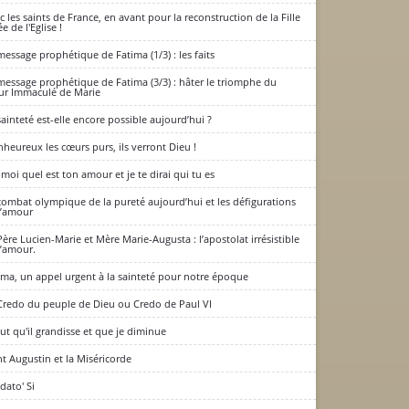
c les saints de France, en avant pour la reconstruction de la Fille
e de l'Eglise !
message prophétique de Fatima (1/3) : les faits
message prophétique de Fatima (3/3) : hâter le triomphe du
r Immaculé de Marie
sainteté est-elle encore possible aujourd’hui ?
nheureux les cœurs purs, ils verront Dieu !
-moi quel est ton amour et je te dirai qui tu es
combat olympique de la pureté aujourd’hui et les défigurations
l’amour
Père Lucien-Marie et Mère Marie-Augusta : l’apostolat irrésistible
l’amour.
ima, un appel urgent à la sainteté pour notre époque
Credo du peuple de Dieu ou Credo de Paul VI
faut qu'il grandisse et que je diminue
nt Augustin et la Miséricorde
dato' Si