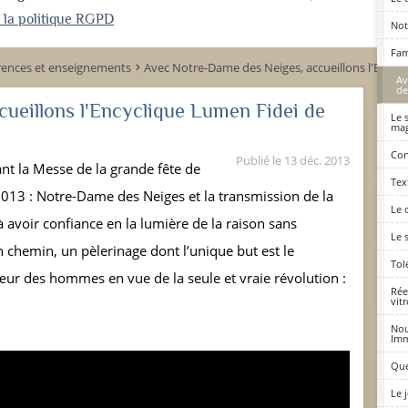
r la politique RGPD
Not
Fam
rences et enseignements
Avec Notre-Dame des Neiges, accueillons l'Encyc
keyboard_arrow_right
Av
de
ueillons l'Encyclique Lumen Fidei de
Le 
mag
Con
Publié le
13 déc. 2013
t la Messe de la grande fête de
Tex
13 : Notre-Dame des Neiges et la transmission de la
Le 
 à avoir confiance en la lumière de la raison sans
Le 
un chemin, un pèlerinage dont l’unique but est le
Tol
ur des hommes en vue de la seule et vraie révolution :
Rée
vit
Nou
Imm
Que
Le 