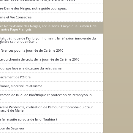
re-Dame des Neiges, notre guide courageux !
ille et Vie Consacrée
lique Lumen Fidei de notre Pape François
ec Notre-Dame des Neiges, accueillons l'Encyclique Lumen Fidei
 notre Pape François
statut éthique de l’embryon humain : la réflexion innovante du
istère catholique récent
férences pour la journée de Carême 2010
te du chemin de croix de la journée de Carême 2010
courage face à la dictature du relativisme
sacrement de l'Ordre
érance, sincérité, relativisme
xamen de la loi de bioéthique et protection de l’embryon in
ro
velle Pentecôte, civilisation de l'amour et triomphe du Cœur
aculé de Marie
 faire suite au vote de la loi Taubira ?
jour du Seigneur