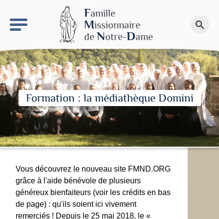
keyboard_arrow_right
Le site NDN
F
amille
M
issionnaire
search
Faire un don
N
D
de
otre-
ame
Formation : la médiathèque Domini
Vous découvrez le nouveau site FMND.ORG
grâce à l'aide bénévole de plusieurs
généreux bienfaiteurs (voir les crédits en bas
de page) : qu'ils soient ici vivement
remerciés ! Depuis le 25 mai 2018, le «