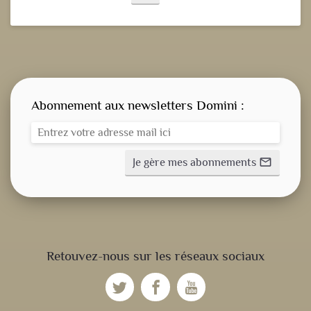
Abonnement aux newsletters Domini :
Je gère mes abonnements
mail_outline
CONSIGNE SPITRITUELLE
Retouvez-nous sur les réseaux sociaux
LES OFFICES