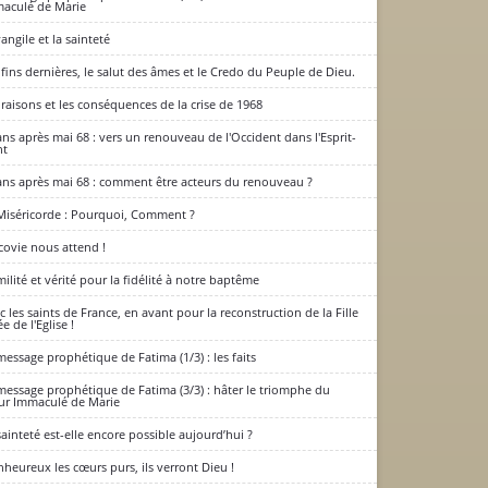
aculé de Marie
vangile et la sainteté
 fins dernières, le salut des âmes et le Credo du Peuple de Dieu.
 raisons et les conséquences de la crise de 1968
ans après mai 68 : vers un renouveau de l'Occident dans l'Esprit-
nt
ans après mai 68 : comment être acteurs du renouveau ?
Miséricorde : Pourquoi, Comment ?
covie nous attend !
ilité et vérité pour la fidélité à notre baptême
c les saints de France, en avant pour la reconstruction de la Fille
e de l'Eglise !
message prophétique de Fatima (1/3) : les faits
message prophétique de Fatima (3/3) : hâter le triomphe du
r Immaculé de Marie
sainteté est-elle encore possible aujourd’hui ?
nheureux les cœurs purs, ils verront Dieu !