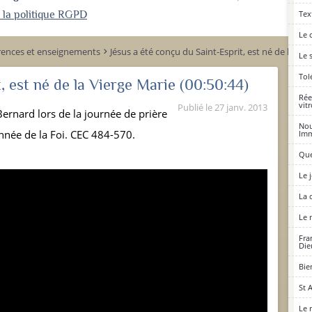
Tex
r la politique RGPD
Le 
rences et enseignements
Jésus a été conçu du Saint-Esprit, est né de la Vie
keyboard_arrow_right
Le 
Tol
, est né de la Vierge Marie
(00:50:44)
Rée
vit
Publié le
27 janv. 2013
ernard lors de la journée de prière
Nou
année de la Foi. CEC 484-570.
Imm
Que
Le 
La 
Le 
Fra
Die
Bie
St 
Le 