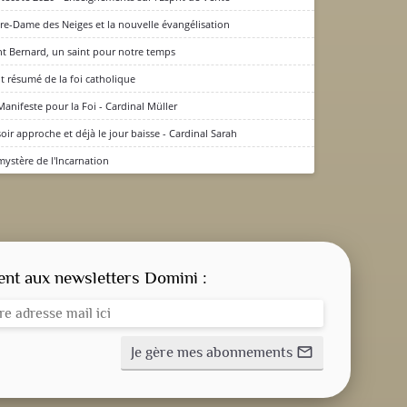
re-Dame des Neiges et la nouvelle évangélisation
nt Bernard, un saint pour notre temps
it résumé de la foi catholique
Manifeste pour la Foi - Cardinal Müller
soir approche et déjà le jour baisse - Cardinal Sarah
mystère de l'Incarnation
CONSIGNE SPITRITUELLE
LES OFFICES
t aux newsletters Domini :
NOS DOSSIERS
Je gère mes abonnements
mail_outline
NOS ACTUALITÉS