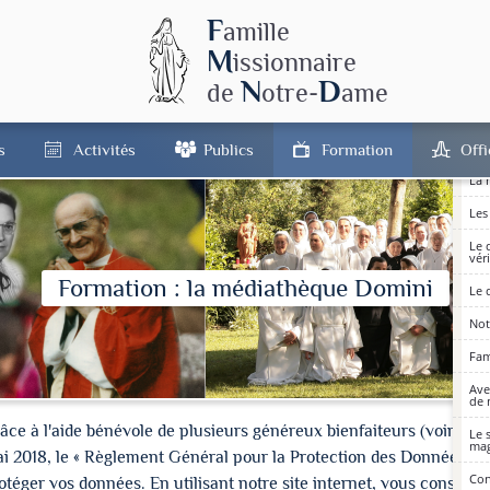
Pré
F
amille
Not
M
issionnaire
Le 
l'A
N
D
de
otre-
ame
La 
La 
s
Activités
Publics
Formation
Off
La 
Les
Le 
vér
Formation : la médiathèque Domini
Le 
Not
Fam
Ave
de 
à l'aide bénévole de plusieurs généreux bienfaiteurs (voir les cré
Le 
mag
ai 2018, le « Règlement Général pour la Protection des Données » 
Con
ger vos données. En utilisant notre site internet, vous consentez