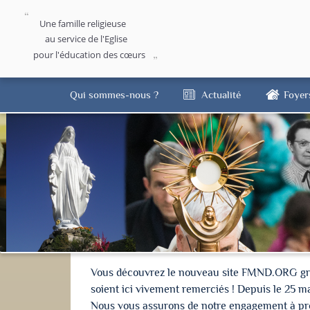
Une famille religieuse
au service de l'Eglise
pour l'éducation des cœurs
Qui sommes-nous ?
Actualité
Foyer
Vous découvrez le nouveau site FMND.ORG grâce 
soient ici vivement remerciés ! Depuis le 25 m
Nous vous assurons de notre engagement à proté