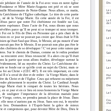
Dis
Le 
de 
Le 
de 
Fat
Le 
Il 
Sai
Lau
La 
Hum
pro
Die
La 
Cou
cruc
Pen