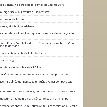
te du chemin de croix de la journée de Carême 2010
courage face à la dictature du relativisme
rge Marie
sacrement de l'Ordre
érance, sincérité, relativisme
xamen de la loi de bioéthique et protection de l’embryon in
ro
velle Pentecôte, civilisation de l'amour et triomphe du Cœur
aculé de Marie
 faire suite au vote de la loi Taubira ?
jour du Seigneur
consécration dans la vie de l'Église
mystère de la Rédemption et le Credo du Peuple de Dieu.
nce, Fille aînée de l’Eglise, es-tu fidèle ? Aimer son pays selon
u
nheureux les miséricordieux, car ils obtiendront miséricorde !
Augustin, un témoin de la Miséricorde pour notre temps
message prophétique de Fatima (2/3) : la consécration au Cœur