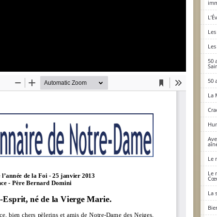
imm
L’É
Les
Les
50 
Sai
50 
La 
Cra
Hum
Ave
aîné
Le 
Le 
Cœu
La 
Bie