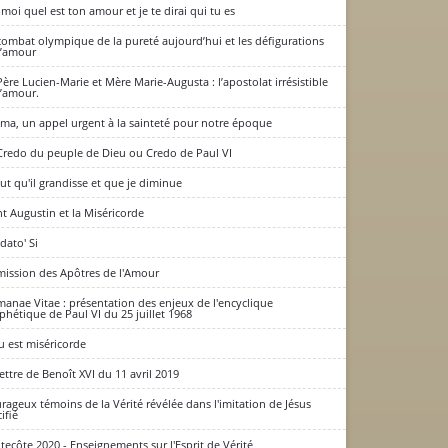
-moi quel est ton amour et je te dirai qui tu es
combat olympique de la pureté aujourd’hui et les défigurations
l’amour
Père Lucien-Marie et Mère Marie-Augusta : l’apostolat irrésistible
l’amour.
ima, un appel urgent à la sainteté pour notre époque
Credo du peuple de Dieu ou Credo de Paul VI
faut qu'il grandisse et que je diminue
nt Augustin et la Miséricorde
dato' Si
mission des Apôtres de l'Amour
anae Vitae : présentation des enjeux de l'encyclique
phétique de Paul VI du 25 juillet 1968
u est miséricorde
lettre de Benoît XVI du 11 avril 2019
rageux témoins de la Vérité révélée dans l'imitation de Jésus
ifié
tecôte 2020 - Enseignements sur l'Esprit de Vérité