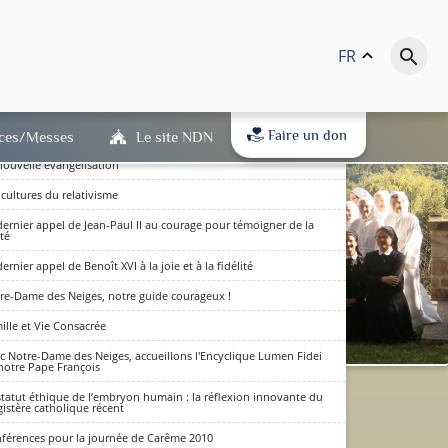
sentation de l'année de la Foi
re Dame des Neiges et les apôtres de l'Amour
FR
keyboard_arrow_up
search
Cœur de Jésus, source de la vie et de la mission des apôtres de
mour
prière chrétienne
joie de l'évangile - Présentation d'Evangelii Gaudium
Faire un don
ices/Messes
Le site NDN
nouvelle évangélisation
 cultures du relativisme
dernier appel de Jean-Paul II au courage pour témoigner de la
ité
dernier appel de Benoît XVI à la joie et à la fidélité
re-Dame des Neiges, notre guide courageux !
ille et Vie Consacrée
c Notre-Dame des Neiges, accueillons l'Encyclique Lumen Fidei
notre Pape François
dits en bas de page) : qu'ils
statut éthique de l’embryon humain : la réflexion innovante du
istère catholique récent
(RGPD) est entré en vigueur.
D'accord
férences pour la journée de Carême 2010
 à notre politique de