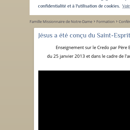
confidentialité et à l'utilisation de cookies.
Voi
Famille Missionnaire de Notre-Dame
Formation
Confé
keyboard_arrow_right
keyboard_arrow_right
Jésus a été conçu du Saint-Esprit
Enseignement sur le Credo par Père B
du 25 janvier 2013 et dans le cadre de l'