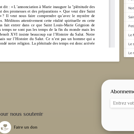
Not
Sai
Pet
Le 
Le 
Le 
Abonnemen
our nous soutenir
Faire un don