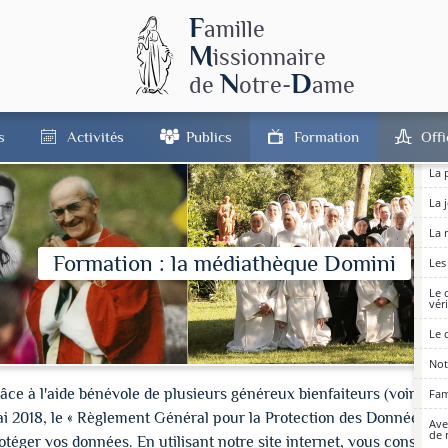
Jés
F
amille
La 
sur
M
issionnaire
Pré
N
D
de
otre-
ame
Not
Le 
s
Activités
Publics
Formation
Off
l'A
La 
La 
La 
Formation : la médiathèque Domini
Les
Le 
vér
Le 
Not
à l'aide bénévole de plusieurs généreux bienfaiteurs (voir les cré
Fam
ai 2018, le « Règlement Général pour la Protection des Données » 
Ave
de 
ger vos données. En utilisant notre site internet, vous consentez