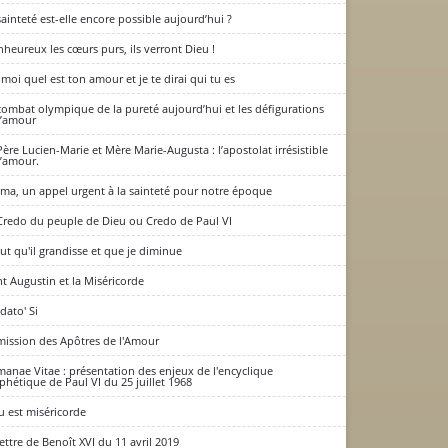
sainteté est-elle encore possible aujourd’hui ?
nheureux les cœurs purs, ils verront Dieu !
-moi quel est ton amour et je te dirai qui tu es
combat olympique de la pureté aujourd’hui et les défigurations
l’amour
Père Lucien-Marie et Mère Marie-Augusta : l’apostolat irrésistible
l’amour.
ima, un appel urgent à la sainteté pour notre époque
Credo du peuple de Dieu ou Credo de Paul VI
faut qu'il grandisse et que je diminue
nt Augustin et la Miséricorde
dato' Si
mission des Apôtres de l'Amour
anae Vitae : présentation des enjeux de l'encyclique
phétique de Paul VI du 25 juillet 1968
u est miséricorde
lettre de Benoît XVI du 11 avril 2019