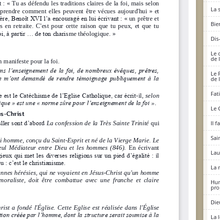
La 
Bie
Dis
Le 
de 
Le 
de 
Fat
Le 
Il 
Sai
Lau
La 
Hum
pro
Die
La 