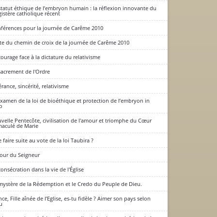
statut éthique de l’embryon humain : la réflexion innovante du
istère catholique récent
férences pour la journée de Carême 2010
te du chemin de croix de la journée de Carême 2010
courage face à la dictature du relativisme
sacrement de l'Ordre
érance, sincérité, relativisme
xamen de la loi de bioéthique et protection de l’embryon in
ro
velle Pentecôte, civilisation de l'amour et triomphe du Cœur
aculé de Marie
 faire suite au vote de la loi Taubira ?
jour du Seigneur
consécration dans la vie de l'Église
mystère de la Rédemption et le Credo du Peuple de Dieu.
nce, Fille aînée de l’Eglise, es-tu fidèle ? Aimer son pays selon
u