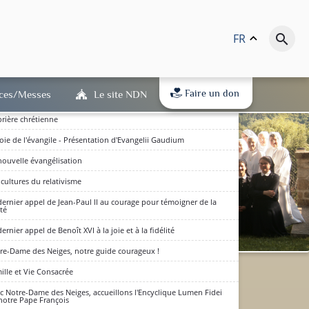
us a été conçu du Saint-Esprit, est né de la Vierge Marie
crise actuelle au niveau de la Liturgie et la manière de la
monter
FR
keyboard_arrow_up
search
sentation de l'année de la Foi
re Dame des Neiges et les apôtres de l'Amour
Cœur de Jésus, source de la vie et de la mission des apôtres de
Faire un don
ices/Messes
Le site NDN
mour
prière chrétienne
joie de l'évangile - Présentation d'Evangelii Gaudium
nouvelle évangélisation
 cultures du relativisme
dernier appel de Jean-Paul II au courage pour témoigner de la
ité
dernier appel de Benoît XVI à la joie et à la fidélité
re-Dame des Neiges, notre guide courageux !
dits en bas de page) : qu'ils
ille et Vie Consacrée
(RGPD) est entré en vigueur.
c Notre-Dame des Neiges, accueillons l'Encyclique Lumen Fidei
D'accord
notre Pape François
 à notre politique de