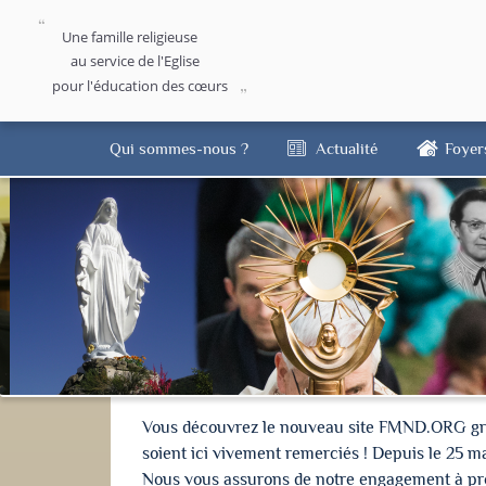
Une famille religieuse
au service de l'Eglise
pour l'éducation des cœurs
Qui sommes-nous ?
Actualité
Foyer
Vous découvrez le nouveau site FMND.ORG grâce 
soient ici vivement remerciés ! Depuis le 25 m
Nous vous assurons de notre engagement à proté