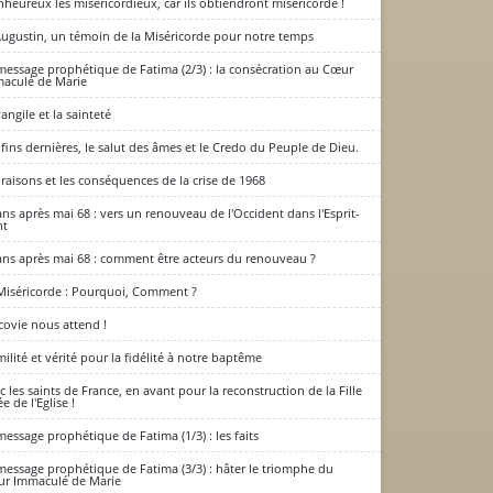
nheureux les miséricordieux, car ils obtiendront miséricorde !
Augustin, un témoin de la Miséricorde pour notre temps
message prophétique de Fatima (2/3) : la consécration au Cœur
aculé de Marie
vangile et la sainteté
 fins dernières, le salut des âmes et le Credo du Peuple de Dieu.
 raisons et les conséquences de la crise de 1968
ans après mai 68 : vers un renouveau de l'Occident dans l'Esprit-
nt
ans après mai 68 : comment être acteurs du renouveau ?
Miséricorde : Pourquoi, Comment ?
covie nous attend !
ilité et vérité pour la fidélité à notre baptême
c les saints de France, en avant pour la reconstruction de la Fille
e de l'Eglise !
message prophétique de Fatima (1/3) : les faits
message prophétique de Fatima (3/3) : hâter le triomphe du
r Immaculé de Marie