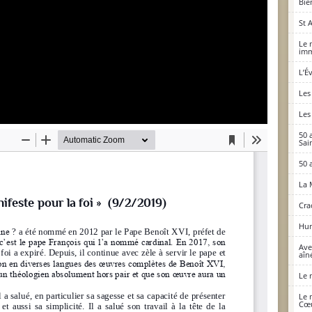
Bie
St 
Le 
imm
L’É
Les
Les
50 
Sai
50 
La 
Cra
Hum
Ave
aîné
Le 
Le 
Cœu