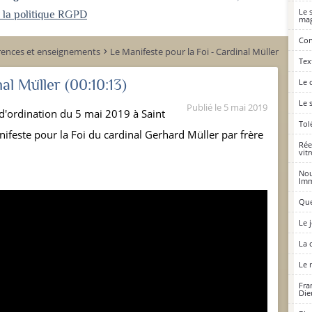
Le 
r la politique RGPD
mag
Con
rences et enseignements
Le Manifeste pour la Foi - Cardinal Müller
keyboard_arrow_right
Tex
nal Müller
(00:10:13)
Le 
Le 
Publié le
5 mai 2019
d'ordination du 5 mai 2019 à Saint
Tol
ifeste pour la Foi du cardinal Gerhard Müller par frère
Rée
vit
Nou
Imm
Que
Le 
La 
Le 
Fra
Die