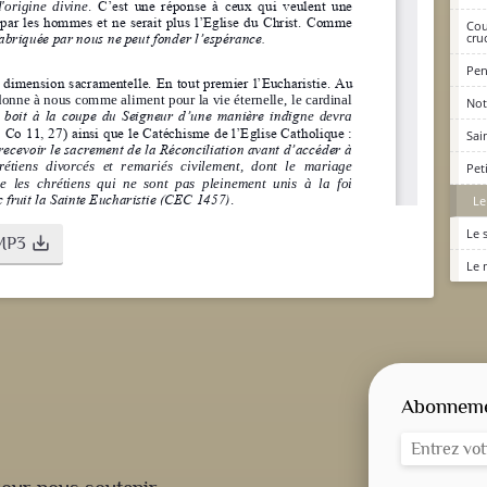
Cou
cruc
Pen
Not
Sai
Pet
Le
Le 
MP3
save_alt
Le 
Abonnemen