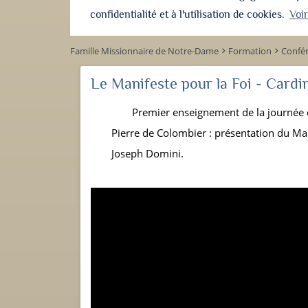
confidentialité et à l'utilisation de cookies.
Voi
Famille Missionnaire de Notre-Dame
Formation
Confé
keyboard_arrow_right
keyboard_arrow_right
Le Manifeste pour la Foi - Cardi
Premier enseignement de la journée 
Pierre de Colombier : présentation du Man
Joseph Domini.