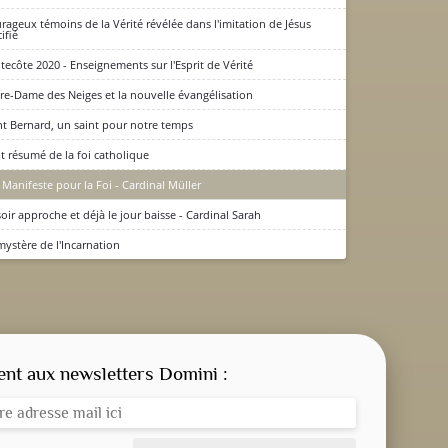
rageux témoins de la Vérité révélée dans l'imitation de Jésus
ifié
tecôte 2020 - Enseignements sur l'Esprit de Vérité
re-Dame des Neiges et la nouvelle évangélisation
nt Bernard, un saint pour notre temps
it résumé de la foi catholique
 Manifeste pour la Foi - Cardinal Müller
soir approche et déjà le jour baisse - Cardinal Sarah
mystère de l'Incarnation
CONSIGNE SPITRITUELLE
LES OFFICES
t aux newsletters Domini :
NOS DOSSIERS