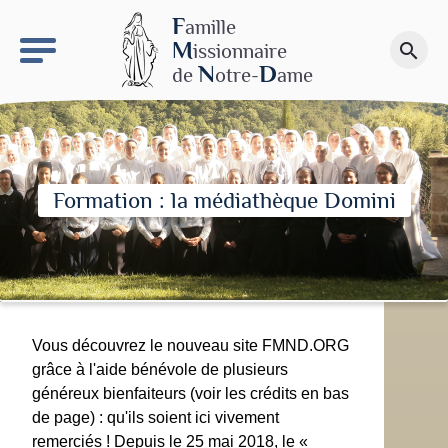
keyboard_arrow_right
Le site NDN
F
amille
M
issionnaire
search
Faire un don
N
D
de
otre-
ame
Formation : la médiathèque Domini
Vous découvrez le nouveau site FMND.ORG
grâce à l'aide bénévole de plusieurs
généreux bienfaiteurs (voir les crédits en bas
de page) : qu'ils soient ici vivement
remerciés ! Depuis le 25 mai 2018, le «