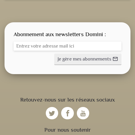
Abonnement aux newsletters Domini :
Je gère mes abonnements
mail_outline
CONSIGNE SPITRITUELLE
Retouvez-nous sur les réseaux sociaux
LES OFFICES
NOS DOSSIERS
Pour nous soutenir