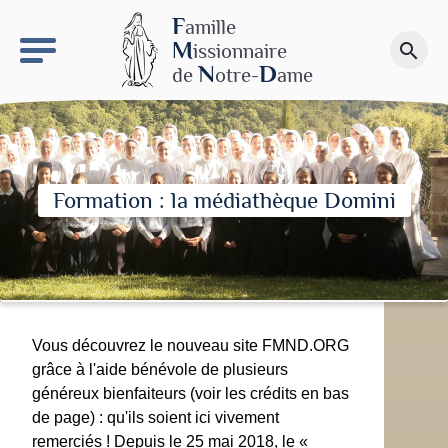
keyboard_arrow_right
Le site NDN
F
amille
M
issionnaire
search
Faire un don
N
D
de
otre-
ame
Formation : la médiathèque Domini
Vous découvrez le nouveau site FMND.ORG
grâce à l'aide bénévole de plusieurs
généreux bienfaiteurs (voir les crédits en bas
de page) : qu'ils soient ici vivement
remerciés ! Depuis le 25 mai 2018, le «