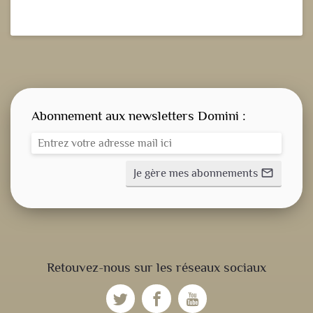
Abonnement aux newsletters Domini :
Je gère mes abonnements
mail_outline
CONSIGNE SPITRITUELLE
Retouvez-nous sur les réseaux sociaux
LES OFFICES
fiber_manual_record