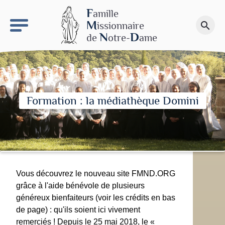
keyboard_arrow_right
Le site NDN
F
amille
M
issionnaire
search
Faire un don
N
D
de
otre-
ame
Formation : la médiathèque Domini
Vous découvrez le nouveau site FMND.ORG
grâce à l'aide bénévole de plusieurs
généreux bienfaiteurs (voir les crédits en bas
de page) : qu'ils soient ici vivement
remerciés ! Depuis le 25 mai 2018, le «