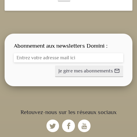
Abonnement aux newsletters Domini :
Je gère mes abonnements
mail_outline
CONSIGNE SPITRITUELLE
Retouvez-nous sur les réseaux sociaux
LES OFFICES