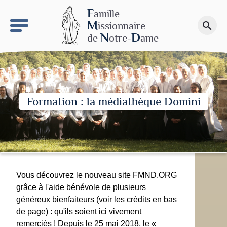
keyboard_arrow_right
Le site NDN
F
amille
M
issionnaire
search
Faire un don
N
D
de
otre-
ame
Formation : la médiathèque Domini
Vous découvrez le nouveau site FMND.ORG
grâce à l'aide bénévole de plusieurs
généreux bienfaiteurs (voir les crédits en bas
de page) : qu'ils soient ici vivement
remerciés ! Depuis le 25 mai 2018, le «