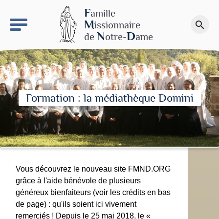
keyboard_arrow_right
Le site NDN
F
amille
M
issionnaire
search
Faire un don
N
D
de
otre-
ame
Formation : la médiathèque Domini
Vous découvrez le nouveau site FMND.ORG
grâce à l'aide bénévole de plusieurs
généreux bienfaiteurs (voir les crédits en bas
de page) : qu'ils soient ici vivement
remerciés ! Depuis le 25 mai 2018, le «