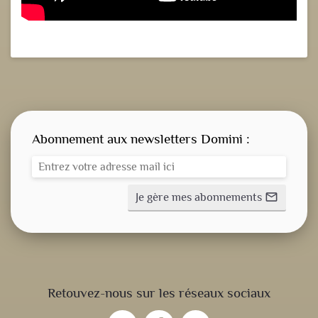
Abonnement aux newsletters Domini :
Je gère mes abonnements
mail_outline
CONSIGNE SPITRITUELLE
Retouvez-nous sur les réseaux sociaux
LES OFFICES
fiber_manual_record