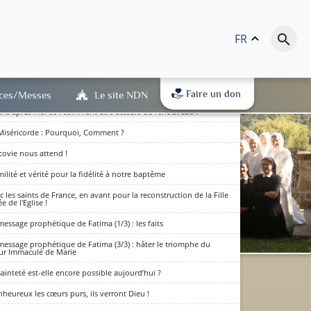
vangile et la sainteté
FR
keyboard_arrow_up
search
 fins dernières, le salut des âmes et le Credo du Peuple de Dieu.
 raisons et les conséquences de la crise de 1968
ans après mai 68 : vers un renouveau de l'Occident dans l'Esprit-
nt
Faire un don
ices/Messes
Le site NDN
ans après mai 68 : comment être acteurs du renouveau ?
Miséricorde : Pourquoi, Comment ?
covie nous attend !
ilité et vérité pour la fidélité à notre baptême
c les saints de France, en avant pour la reconstruction de la Fille
e de l'Eglise !
message prophétique de Fatima (1/3) : les faits
message prophétique de Fatima (3/3) : hâter le triomphe du
r Immaculé de Marie
dits en bas de page) : qu'ils
sainteté est-elle encore possible aujourd’hui ?
(RGPD) est entré en vigueur.
nheureux les cœurs purs, ils verront Dieu !
D'accord
 à notre politique de