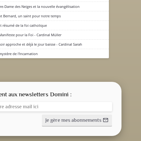
re-Dame des Neiges et la nouvelle évangélisation
nt Bernard, un saint pour notre temps
it résumé de la foi catholique
Manifeste pour la Foi - Cardinal Müller
soir approche et déjà le jour baisse - Cardinal Sarah
mystère de l'Incarnation
CONSIGNE SPITRITUELLE
LES OFFICES
t aux newsletters Domini :
NOS DOSSIERS
Je gère mes abonnements
mail_outline
NOS ACTUALITÉS