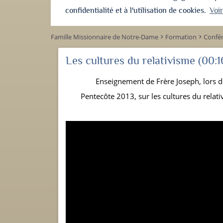
confidentialité et à l'utilisation de cookies.
Voi
Famille Missionnaire de Notre-Dame
Formation
Confé
keyboard_arrow_right
keyboard_arrow_right
Les cultures du relativisme
(00:1
Enseignement de Frère Joseph, lors 
Pentecôte 2013, sur les cultures du relati