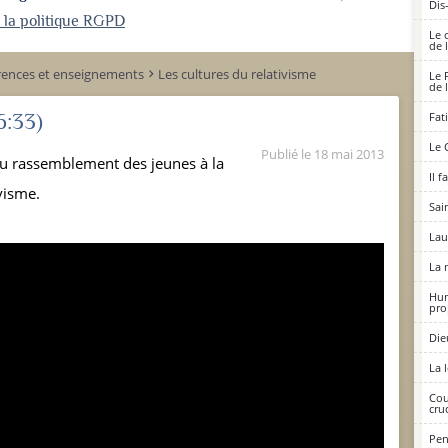
Dis
r la politique RGPD
Le 
de 
rences et enseignements
Les cultures du relativisme
keyboard_arrow_right
Le 
de 
6:33)
Fat
Le 
Publié le
18 mai 2013
du rassemblement des jeunes à la
Il 
visme.
Sai
Lau
La 
Hum
pro
Die
La 
Cou
cruc
Pen