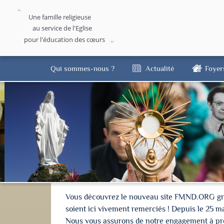
Une famille religieuse
au service de l'Eglise
pour l'éducation des cœurs
Qui sommes-nous ?
Actualité
Foyer
Vous découvrez le nouveau site FMND.ORG grâce 
soient ici vivement remerciés ! Depuis le 25 m
Nous vous assurons de notre engagement à proté