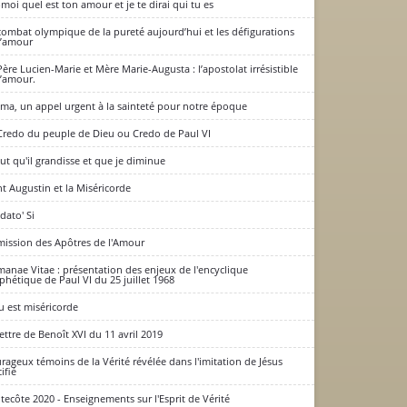
-moi quel est ton amour et je te dirai qui tu es
combat olympique de la pureté aujourd’hui et les défigurations
l’amour
Père Lucien-Marie et Mère Marie-Augusta : l’apostolat irrésistible
l’amour.
ima, un appel urgent à la sainteté pour notre époque
Credo du peuple de Dieu ou Credo de Paul VI
faut qu'il grandisse et que je diminue
nt Augustin et la Miséricorde
dato' Si
mission des Apôtres de l'Amour
anae Vitae : présentation des enjeux de l'encyclique
phétique de Paul VI du 25 juillet 1968
u est miséricorde
lettre de Benoît XVI du 11 avril 2019
rageux témoins de la Vérité révélée dans l'imitation de Jésus
ifié
tecôte 2020 - Enseignements sur l'Esprit de Vérité