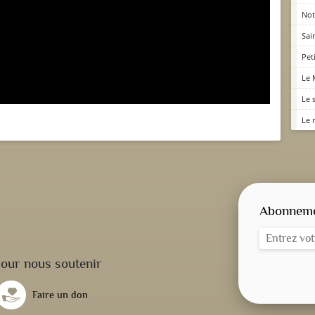
Not
Sai
Pet
Le 
Le 
Le 
Abonnemen
our nous soutenir
Faire un don