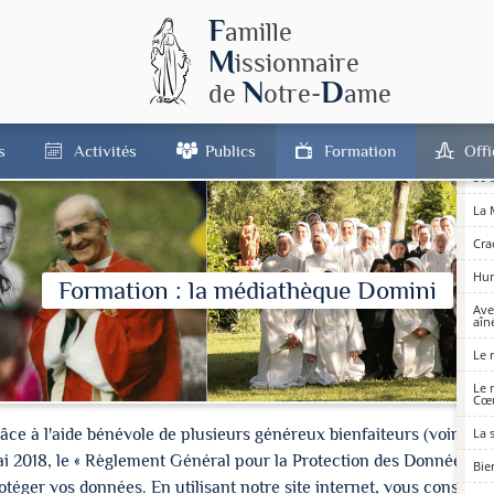
F
amille
L’É
M
issionnaire
Les
N
D
de
otre-
ame
Les
50 
Sai
s
Activités
Publics
Formation
Off
50 
La 
Cra
Hum
Formation : la médiathèque Domini
Ave
aîné
Le 
Le 
Cœu
à l'aide bénévole de plusieurs généreux bienfaiteurs (voir les cré
La 
ai 2018, le « Règlement Général pour la Protection des Données » 
Bie
ger vos données. En utilisant notre site internet, vous consentez